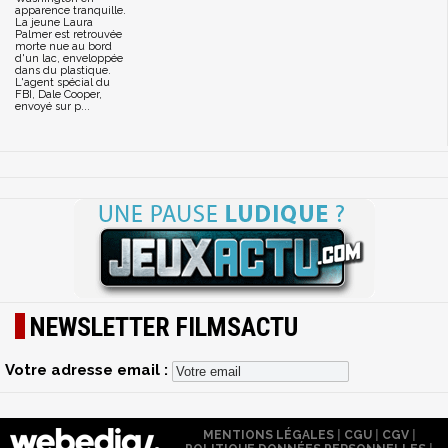
apparence tranquille.
La jeune Laura
Palmer est retrouvée
morte nue au bord
d'un lac, enveloppée
dans du plastique.
L'agent spécial du
FBI, Dale Cooper,
envoyé sur p...
NEWSLETTER FILMSACTU
Votre adresse email :
MENTIONS LÉGALES
|
CGU
|
CGV
|