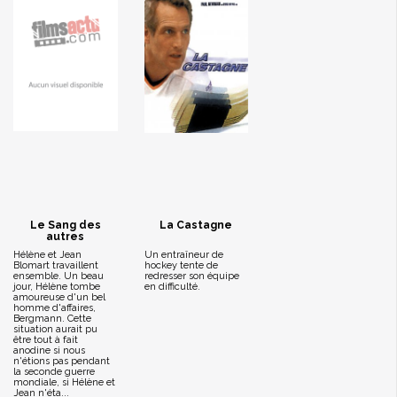
Le Sang des
La Castagne
autres
Hélène et Jean
Un entraîneur de
Blomart travaillent
hockey tente de
ensemble. Un beau
redresser son équipe
jour, Hélène tombe
en difficulté.
amoureuse d'un bel
homme d'affaires,
Bergmann. Cette
situation aurait pu
être tout à fait
anodine si nous
n'étions pas pendant
la seconde guerre
mondiale, si Hélène et
Jean n'éta...