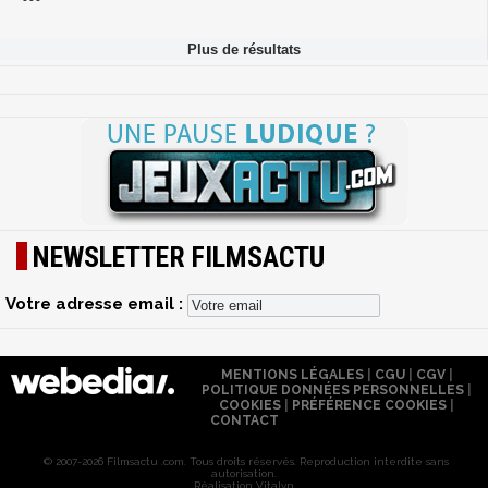
NEWSLETTER FILMSACTU
Votre adresse email :
MENTIONS LÉGALES
|
CGU
|
CGV
|
POLITIQUE DONNÉES PERSONNELLES
|
COOKIES
|
PRÉFÉRENCE COOKIES
|
CONTACT
© 2007-2026 Filmsactu .com. Tous droits réservés. Reproduction interdite sans
autorisation.
Réalisation Vitalyn