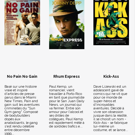
No Pain No Gain
Rhum Express
Kick-Ass
Basé sur une histoire
Paul Kemp, un
Dave Lizewski est un
vraie et inspiré
romancier, vient
adolescent gavé de
d'articles de presse
travailler à Porto Rico
comics qui ne vit que
parus dans le Miami
en tant que journaliste
pour ce monde de
New Times, Pain and
pour le San Juan Daily
super-héros et
gain suit les aventures
News, un journal qui
d'incroyables
criminelles du "Sun
va fermer. Entre son
aventures. Décidé à
Gym gang". Composé
amour pour l'alcool et
vivre son obsession
de bodybuilders
ses drôles de
jusque dans la réalité,
dopés aux
collègues, Paul Kemp
il se choisit un nom -
anabolisants, le gang
est rapidement mêlé à
Kick-Ass - se fabrique
s'est rendu célèbre
de sordides trafics e...
lui-même un
entre décembre
costume, et se lance...
1999...