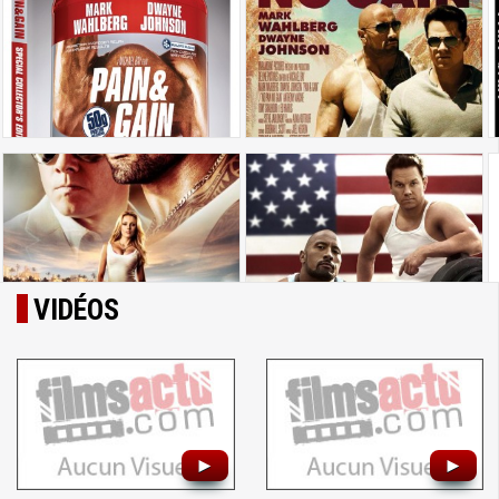
VIDÉOS
►
►