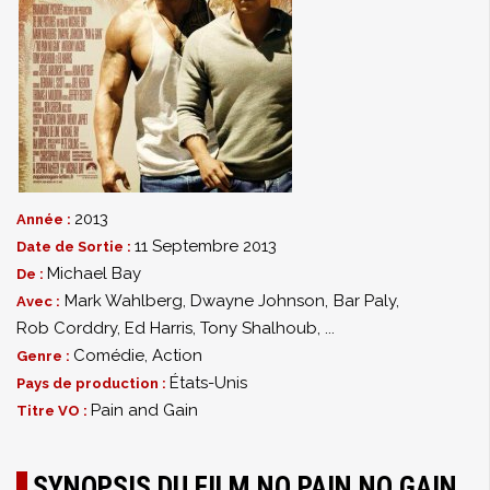
2013
Année :
11 Septembre 2013
Date de Sortie :
Michael Bay
De :
Mark Wahlberg
,
Dwayne Johnson
,
Bar Paly
,
Avec :
Rob Corddry
,
Ed Harris
,
Tony Shalhoub
,
...
Comédie
,
Action
Genre :
États-Unis
Pays de production :
Pain and Gain
Titre VO :
SYNOPSIS DU FILM NO PAIN NO GAIN