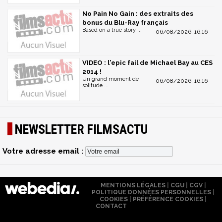
No Pain No Gain : des extraits des
bonus du Blu-Ray français
Based on a true story ...
06/08/2026, 16:16
VIDEO : l'epic fail de Michael Bay au CES
2014 !
Un grand moment de
06/08/2026, 16:16
solitude ...
NEWSLETTER FILMSACTU
Votre adresse email :
MENTIONS LÉGALES
|
CGU
|
CGV
|
POLITIQUE DONNÉES PERSONNELLES
|
COOKIES
|
PRÉFÉRENCE COOKIES
|
CONTACT