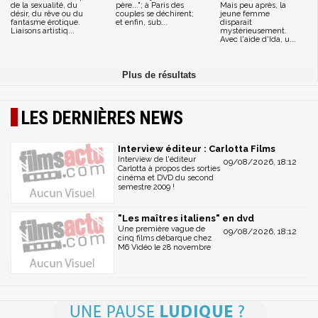
de la sexualité, du
père..."; à Paris des
Mais peu après, la
désir, du rêve ou du
couples se déchirent;
jeune femme
fantasme érotique.
et enfin, sub...
disparait
Liaisons artistiq...
mystèrieusement.
Avec l'aide d'Ida, u...
LES DERNIÈRES NEWS
Interview éditeur : Carlotta Films
Interview de l'éditeur
09/08/2026, 18:12
Carlotta à propos des sorties
cinéma et DVD du second
semestre 2009 !
"Les maîtres italiens" en dvd
Une première vague de
09/08/2026, 18:12
cinq films débarque chez
M6 Vidéo le 28 novembre