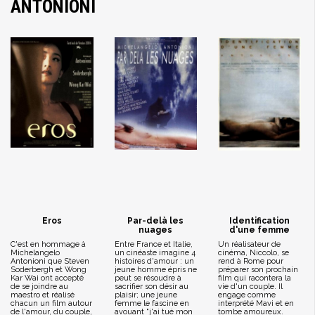
ANTONIONI
Eros
Par-delà les
Identification
nuages
d'une femme
C'est en hommage à
Entre France et Italie,
Un réalisateur de
Michelangelo
un cinéaste imagine 4
cinéma, Niccolo, se
Antonioni que Steven
histoires d'amour : un
rend à Rome pour
Soderbergh et Wong
jeune homme épris ne
préparer son prochain
Kar Wai ont accepté
peut se résoudre à
film qui racontera la
de se joindre au
sacrifier son désir au
vie d'un couple. Il
maestro et réalisé
plaisir; une jeune
engage comme
chacun un film autour
femme le fascine en
interprété Mavi et en
de l'amour, du couple,
avouant "j'ai tué mon
tombe amoureux.