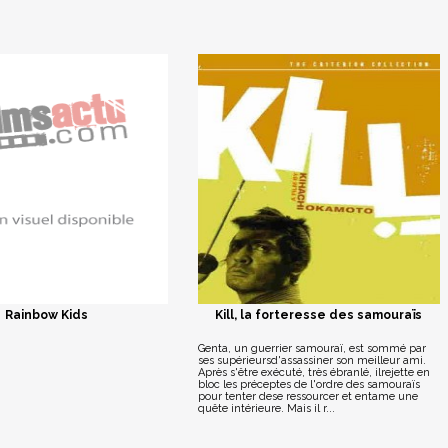
Rainbow Kids
Kill, la forteresse des samouraïs
Genta, un guerrier samouraï, est sommé par
ses supérieursd'assassiner son meilleur ami.
Après s'être exécuté, très ébranlé, ilrejette en
bloc les préceptes de l'ordre des samouraïs
pour tenter dese ressourcer et entame une
quête intérieure. Mais il r...