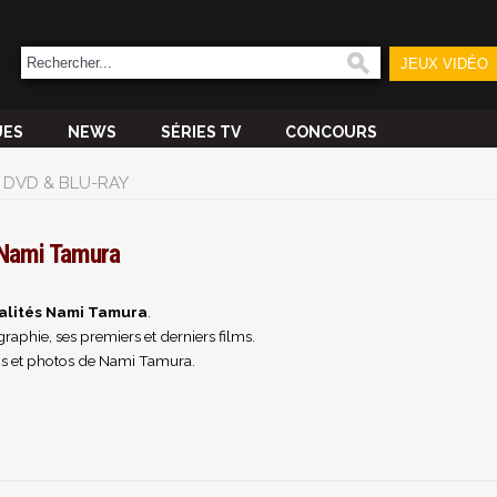
JEUX VIDÉO
UES
NEWS
SÉRIES TV
CONCOURS
DVD & BLU-RAY
Nami Tamura
alités Nami Tamura
.
raphie, ses premiers et derniers films.
s et photos de Nami Tamura.