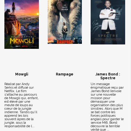
Mowgli
Rampage
James Bond :
Spectre
Réalisé par Andy
Un message
Serkis et diffusé sur
énigmatique reçu par
Netflix. Le film
James Bond l’envoie
s'attache au parcours
sur une nouvelle
de Mowgli qui, enfant,
mission pour
est élevé par une
démasquer une
meute de loups au
organisation des plus
cœur de la jungle
sinistres. Alors que M
indienne. Tandis qu'il
se bat contre les
apprend les lois
forces politiques
souvent âpres de la
anglais pour garder le
jungle, sous la
service MI6, Bond
responsabilité de l...
découvre la terrible
vérité que ...