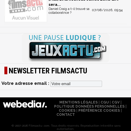
sera...
Daniel Craig a t-il trouvé sa
07/08/2026, 09:54
collaboratrice ?
NEWSLETTER FILMSACTU
Votre adresse email :
MENTIONS LÉGALES
|
CGU
|
CGV
|
POLITIQUE DONNÉES PERSONNELLES
|
COOKIES
|
PRÉFÉRENCE COOKIES
|
CONTACT
© 2007-2026 Filmsactu .com. Tous droits réservés. Reproduction interdite sans
autorisation.