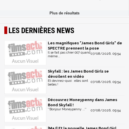
LES DERNIÈRES NEWS
Les magnifiques "James Bond Girls" de
SPECTRE prennent la pose
Il se fait pas chier 007 quand
07/08/2026, 09:54
même...
Skyfall : les James Bond Girls se
dévoilent en vidéo
Et devinez-quoi : elles sont
07/08/2026, 09:54
belles !
Découvrez Moneypenny dans James
Bond Skyfall !
''Bonjour Moneypenny ...''
07/08/2026, 09:54
[MaJ] Et la nouvelle James Bond Girl