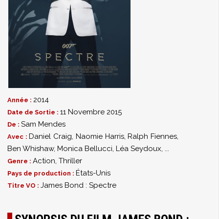
2014
Année :
11 Novembre 2015
Date de Sortie :
Sam Mendes
De :
Daniel Craig
,
Naomie Harris
,
Ralph Fiennes
,
Avec :
Ben Whishaw
,
Monica Bellucci
,
Léa Seydoux
,
...
Action
,
Thriller
Genre :
États-Unis
Pays de production :
James Bond : Spectre
Titre VO :