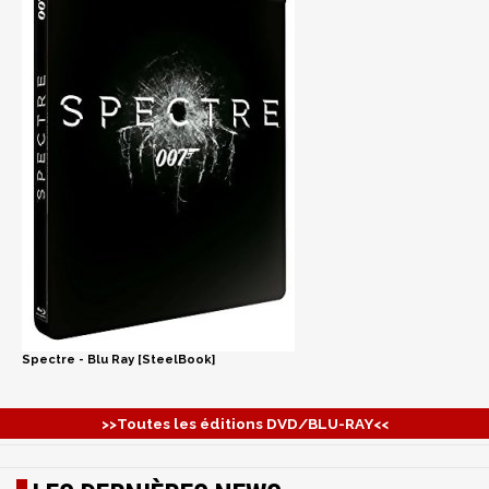
Spectre - Blu Ray [SteelBook]
>>Toutes les éditions DVD/BLU-RAY<<