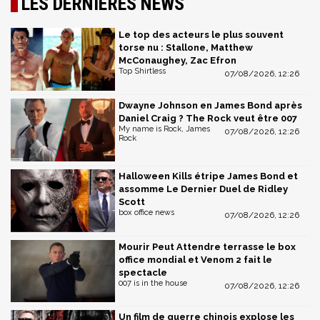
LES DERNIÈRES NEWS
Le top des acteurs le plus souvent
torse nu : Stallone, Matthew
McConaughey, Zac Efron
Top Shirtless
07/08/2026, 12:26
Dwayne Johnson en James Bond après
Daniel Craig ? The Rock veut être 007
My name is Rock, James
07/08/2026, 12:26
Rock
Halloween Kills étripe James Bond et
assomme Le Dernier Duel de Ridley
Scott
box office news
07/08/2026, 12:26
Mourir Peut Attendre terrasse le box
office mondial et Venom 2 fait le
spectacle
007 is in the house
07/08/2026, 12:26
Un film de guerre chinois explose les