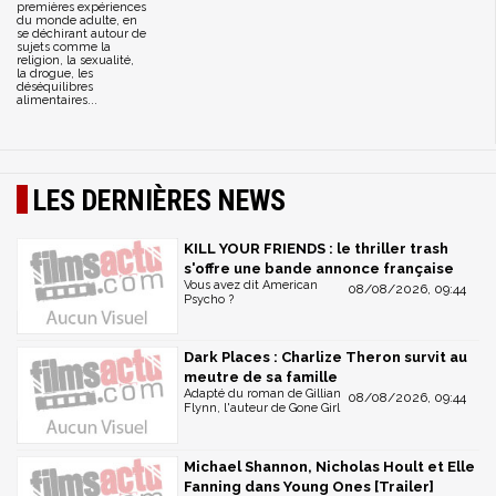
premières expériences
du monde adulte, en
se déchirant autour de
sujets comme la
religion, la sexualité,
la drogue, les
déséquilibres
alimentaires...
LES DERNIÈRES NEWS
KILL YOUR FRIENDS : le thriller trash
s'offre une bande annonce française
Vous avez dit American
08/08/2026, 09:44
Psycho ?
Dark Places : Charlize Theron survit au
meutre de sa famille
Adapté du roman de Gillian
08/08/2026, 09:44
Flynn, l'auteur de Gone Girl
Michael Shannon, Nicholas Hoult et Elle
Fanning dans Young Ones [Trailer]