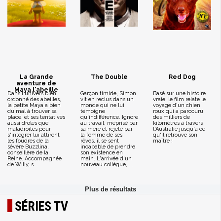
La Grande
The Double
Red Dog
aventure de
Maya l'abeille
Dans l'univers bien
Garçon timide, Simon
Basé sur une histoire
ordonné des abeilles,
vit en reclus dans un
vraie, le film relate le
la petite Maya a bien
monde qui ne lui
voyage d'un chien
du mal à trouver sa
témoigne
roux qui a parcouru
place, et ses tentatives
qu'indifférence. Ignoré
des milliers de
aussi droles que
au travail, méprisé par
kilomètres à travers
maladroites pour
sa mère et rejeté par
l'Australie jusqu'à ce
s'intégrer lui attirent
la femme de ses
qu'il retrouve son
les foudres de la
rêves, il se sent
maître !
sévère Buzzlina,
incapable de prendre
conseillère de la
son existence en
Reine. Accompagnée
main. L'arrivée d'un
de Willy, s...
nouveau collègue, ...
SÉRIES TV