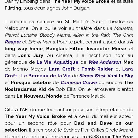
Danny Embling dans
The Year My Voice Broke
et sa suite
Flirting
, tous deux signés John Duigan.
Il entame sa carrière au St. Martin's Youth Theatre de
Melbourne. On a pu le voir au théâtre dans
La Mouette
,
Pierrot Lunaire
,
Bloody Mama
,
Alien in the Park
,
The Grim
Reaper
et
Eric et Verna
. Pour le petit écran il a joué dans
A
long way home
,
Bangkok Hilton
,
Inspector Morse
et
dans
Jon's Jury
. Au cinéma, il a inscrit son nom au
générique de
La Vie Aquatique
de
Wes Anderson
,
Max
de Menno Meyjes,
Lara Croft : Tomb Raider
et
Lara
Croft : Le Berceau de la Vie
de
Simon West
,
Vanilla Sky
et
Presque célèbre
de
Cameron Crowe
ou encore
The
Nostradamus Kid
de Bob Ellis. On le retrouvera bientôt
dans
Le Nouveau Monde
de Terrence Malick.
Cité à l'AFI du meilleur acteur pour son interprétation de
The Year My Voice Broke
et à celui du meilleur acteur
pour un second rôle pour
Dad and Dave on our
selection
. Il a remporté le Sydney Film Critics Circle Award
du meilleur acteur à trois reprises : en 1988 pour
The Year