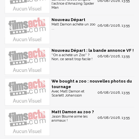
06/08/2026, 13:55
l'actrice d'Amazing Spider
Man
Nouveau Départ
Matt Damon achète un zoo
06/08/2026, 13:55
...
Nouveau Départ : la bande annonce VF !
''On a acheté un Zoo'' ?
06/08/2026, 13:55
Non, ce serait trop facile !
We bought a zoo : nouvelles photos du
tournage
Avec Matt Damon et
06/08/2026, 13:55
Scarlett Johansson
Matt Damon au zoo ?
Jason Bourne aime les
06/08/2026, 13:55
animaux !