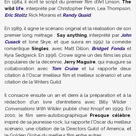
En 1984, il écrit le script du premier film d'Art Linson,
The
wild
life
, interprété par Christopher Penn, Lea Thompson,
Eric Stoltz
, Rick Moranis et
Randy Quaid
.
En 1989, il signe le scénario original et la réalisation de son
premier long métrage :
Say anything
, interprété par
John
Cusack
et Ione Skye, et que suivra en 1992 la comédie
romantique
Singles
, avec Matt Dillon,
Bridget Fonda
et
Kyra Sedgwick. En 1996, Crowe signe un des films les plus
populaires de la décennie,
Jerry Maguire
, qui inaugure sa
collaboration avec
Tom Cruise
et lui rapporte deux
citation à l'Oscar (meilleur film et meilleur scénario) et une
citation de la Writers Guild.
Il consacre ensuite un an et demi à la préparation et à la
rédaction d'un livre d'entretiens avec Billy Wilder :
Conversations With Wilder
, publié chez Knopf en 1999. En
2000, le film semi-autobiographique
Presque célèbre
,
inspiré de sa jeunesse rock, lui rapporte l'Oscar du meilleur
scénario, une citation de la Directors Guild of America, et
le Golden Globe du meilleur film entre autres.