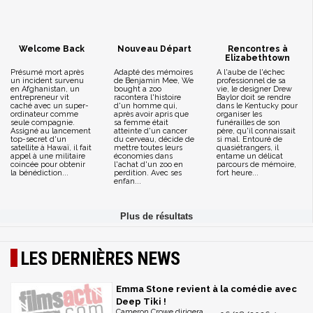
Welcome Back
Nouveau Départ
Rencontres à
Elizabethtown
Présumé mort après
Adapté des mémoires
A l'aube de l'échec
un incident survenu
de Benjamin Mee, We
professionnel de sa
en Afghanistan, un
bought a zoo
vie, le designer Drew
entrepreneur vit
racontera l'histoire
Baylor doit se rendre
caché avec un super-
d'un homme qui,
dans le Kentucky pour
ordinateur comme
après avoir apris que
organiser les
seule compagnie.
sa femme était
funérailles de son
Assigné au lancement
atteinte d'un cancer
père, qu'il connaissait
top-secret d'un
du cerveau, décide de
si mal. Entouré de
satellite à Hawaï, il fait
mettre toutes leurs
quasiétrangers, il
appel à une militaire
économies dans
entame un délicat
coincée pour obtenir
l'achat d'un zoo en
parcours de mémoire,
la bénédiction...
perdition. Avec ses
fort heure...
enfan...
LES DERNIÈRES NEWS
Emma Stone revient à la comédie avec
Deep Tiki !
Cameron Crowe dirigera