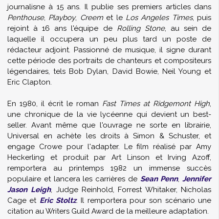
journalisne à 15 ans. Il publie ses premiers articles dans
Penthouse
,
Playboy
,
Creem
et le
Los Angeles Times
, puis
rejoint à 16 ans l'équipe de
Rolling Stone
, au sein de
laquelle il occupera un peu plus tard un poste de
rédacteur adjoint. Passionné de musique, il signe durant
cette période des portraits de chanteurs et compositeurs
légendaires, tels Bob Dylan, David Bowie, Neil Young et
Eric Clapton.
En 1980, il écrit le roman
Fast Times at Ridgemont High
,
une chronique de la vie lycéenne qui devient un best-
seller. Avant même que l'ouvrage ne sorte en librairie,
Universal en achète les droits à Simon & Schuster, et
engage Crowe pour l'adapter. Le film réalisé par Amy
Heckerling et produit par Art Linson et Irving Azoff,
remportera au printemps 1982 un immense succès
populaire et lancera les carrières de
Sean Penn
,
Jennifer
Jason Leigh
, Judge Reinhold, Forrest Whitaker, Nicholas
Cage et
Eric Stoltz
. Il remportera pour son scénario une
citation au Writers Guild Award de la meilleure adaptation.