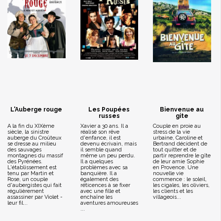
L'Auberge rouge
Les Poupées
Bienvenue au
russes
gite
A la fin du XIXème
Xavier a 30 ans. Il a
Couple en proie au
siècle, la sinistre
réalisé son rêve
stress de la vie
auberge du Croûteux
d'enfance, il est
urbaine, Caroline et
se dresse au milieu
devenu écrivain, mais
Bertrand décident de
des sauvages
il semble quand
tout quitter et de
montagnes du massif
même un peu perdu.
partir reprendre le gîte
des Pyrénées.
Il a quelques
de leur amie Sophie
L'établissement est
problèmes avec sa
en Provence. Une
tenu par Martin et
banquière. Il a
nouvelle vie
Rose, un couple
également des
commence : le soleil,
d'aubergistes qui fait
réticences à se fixer
les cigales, les oliviers,
régulièrement
avec une fille et
les clients et les
assassiner par Violet -
enchaîne les
villageois...
leur fil...
aventures amoureuses
...