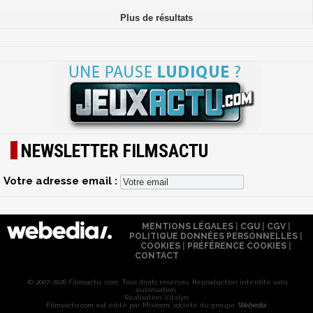
NEWSLETTER FILMSACTU
Votre adresse email :
MENTIONS LÉGALES
|
CGU
|
CGV
|
POLITIQUE DONNÉES PERSONNELLES
|
COOKIES
|
PRÉFÉRENCE COOKIES
|
CONTACT
© 2007-2026 Filmsactu .com. Tous droits réservés. Reproduction interdite sans
autorisation.
Réalisation Vitalyn
Filmsactu
.com est édité par Mixicom, société du groupe
Webedia
.