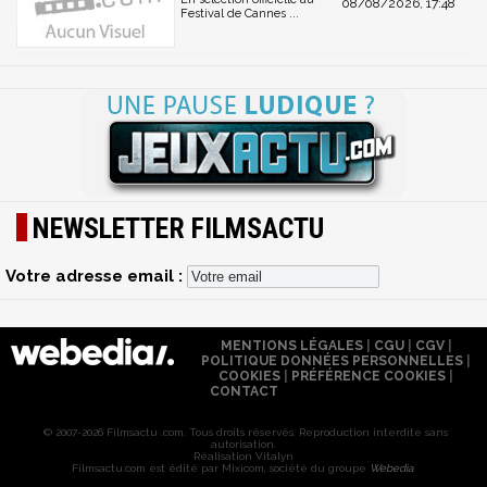
08/08/2026, 17:48
Festival de Cannes ...
NEWSLETTER FILMSACTU
Votre adresse email :
MENTIONS LÉGALES
|
CGU
|
CGV
|
POLITIQUE DONNÉES PERSONNELLES
|
COOKIES
|
PRÉFÉRENCE COOKIES
|
CONTACT
© 2007-2026 Filmsactu .com. Tous droits réservés. Reproduction interdite sans
autorisation.
Réalisation Vitalyn
Filmsactu
.com est édité par Mixicom, société du groupe
Webedia
.