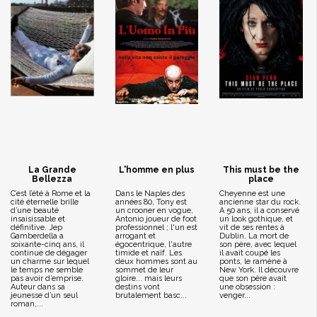
La Grande
L'homme en plus
This must be the
Bellezza
place
C’est l’été à Rome et la
Dans le Naples des
Cheyenne est une
cité éternelle brille
années 80, Tony est
ancienne star du rock.
d’une beauté
un crooner en vogue,
A 50 ans, il a conservé
insaisissable et
Antonio joueur de foot
un look gothique, et
définitive. Jep
professionnel ; l'un est
vit de ses rentes à
Gamberdella a
arrogant et
Dublin. La mort de
soixante-cinq ans, il
égocentrique, l'autre
son père, avec lequel
continue de dégager
timide et naïf. Les
il avait coupé les
un charme sur lequel
deux hommes sont au
ponts, le ramène à
le temps ne semble
sommet de leur
New York. Il découvre
pas avoir d’emprise.
gloire... mais leurs
que son père avait
Auteur dans sa
destins vont
une obsession :
jeunesse d’un seul
brutalement basc...
venger...
roman,...