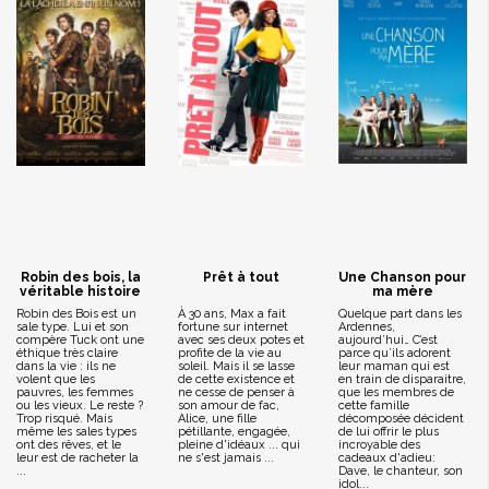
Robin des bois, la
Prêt à tout
Une Chanson pour
véritable histoire
ma mère
Robin des Bois est un
À 30 ans, Max a fait
Quelque part dans les
sale type. Lui et son
fortune sur internet
Ardennes,
compère Tuck ont une
avec ses deux potes et
aujourd’hui… C’est
éthique très claire
profite de la vie au
parce qu’ils adorent
dans la vie : ils ne
soleil. Mais il se lasse
leur maman qui est
volent que les
de cette existence et
en train de disparaitre,
pauvres, les femmes
ne cesse de penser à
que les membres de
ou les vieux. Le reste ?
son amour de fac,
cette famille
Trop risqué. Mais
Alice, une fille
décomposée décident
même les sales types
pétillante, engagée,
de lui offrir le plus
ont des rêves, et le
pleine d'idéaux ... qui
incroyable des
leur est de racheter la
ne s'est jamais ...
cadeaux d'adieu:
...
Dave, le chanteur, son
idol...