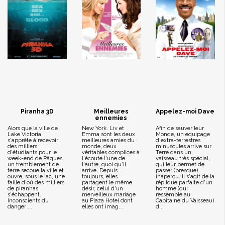
Piranha 3D
Meilleures
Appelez-moi Dave
ennemies
Alors que la ville de
New York. Liv et
Afin de sauver leur
Lake Victoria
Emma sont les deux
Monde, un équipage
s'apprête à recevoir
meilleures amies du
d'extra-terrestres
des milliers
monde, deux
minuscules arrive sur
d'étudiants pour le
véritables complices à
Terre dans un
week-end de Pâques,
l'écoute l'une de
vaisseau très spécial,
un tremblement de
l'autre, quoi qu'il
qui leur permet de
terre secoue la ville et
arrive. Depuis
passer (presque)
ouvre, sous le lac, une
toujours, elles
inaperçu. Il s'agit de la
faille d'où des milliers
partagent le même
réplique parfaite d'un
de piranhas
désir, celui d'un
homme (qui
s'échappent.
merveilleux mariage
ressemble au
Inconscients du
au Plaza Hotel dont
Capitaine du Vaisseau)
danger ...
elles ont imag...
d...