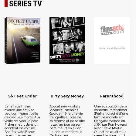
SÉRIES TV
Six Feet Under
Dirty Sexy Money
Parenthood
La famille Fisher
Avocat new-yorkais
Une adaptation de la
exerce une activité
idéaliste, Nicholas
comédie Parenthood
peu commune : celle
George mène une vie
(Portrait craché d'une
de croques-morts. A la
tranquille auprès de
famille modèle en
veille de Noël, le père
sa femme et de sa fille
français) réalisée en
Fisher meurt dans un
jusqu'au jour où son
1989 par Ron Howard
accident de voiture.
père meurt en avion.
avec Steve Martin.
Son fils Nate Fisher,
La richissime famille
Qu'est-ce qu'être un
revenu passer les
Darling, qui
parent aujourd'hui?