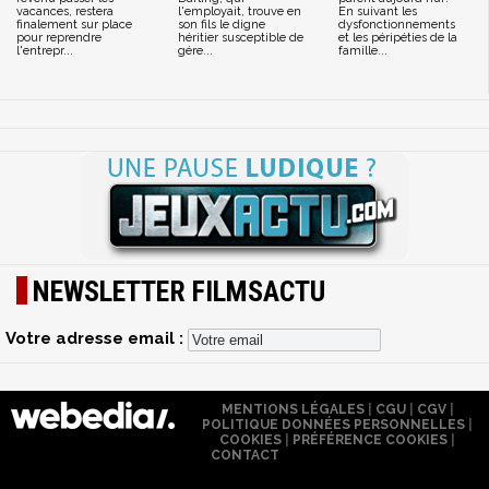
vacances, restera
l'employait, trouve en
En suivant les
finalement sur place
son fils le digne
dysfonctionnements
pour reprendre
héritier susceptible de
et les péripéties de la
l'entrepr...
gére...
famille...
NEWSLETTER FILMSACTU
Votre adresse email :
MENTIONS LÉGALES
|
CGU
|
CGV
|
POLITIQUE DONNÉES PERSONNELLES
|
COOKIES
|
PRÉFÉRENCE COOKIES
|
CONTACT