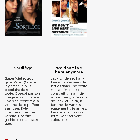
Sortilège
We don't live
here anymore
Superficiel et trop
Jack Linden et Hank
gâté, Kyle, 17 ans, est
Evans, professeurs de
le garçon le plus
lettres dans une petite
populaire de son
ville américaine, ont
lycée. Obsédé par son
construit une amitié
image et sa notoriété,
solide. Terry, la femme
il va s'en prendre à la
de Jack, et Edith, la
victime de trop… Pour
femme de Hank, sont
s'amuser, Kyle
également très amies.
cherche à humilier
Les deux couples se
Kendra, une fille
retrouvent souvent
gothique de sa classe
autour de ...
que...