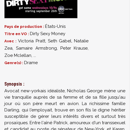
États-Unis
Pays de production :
Dirty Sexy Money
Titre en VO :
Victoria Pratt
,
Seth Gabel
,
Natalie
Avec :
Zea
,
Samaire Armstrong
,
Peter Krause
,
Zoe Mclellan
,
...
Drame
Genre(s) :
Synopsis :
Avocat new-yorkais idéaliste, Nicholas George mène une
vie tranquille auprès de sa femme et de sa fille jusqu'au
jour où son père meurt en avion. La richissime famille
Darling, qui l'employait, trouve en son fils le digne héritier
susceptible de gérer leurs intérêts divers et surtout très
prosaïques. Entre l'aîné Patrick, amoureux d'un transsexuel
et candidat au poste de sénateur de New-York, et Karen,