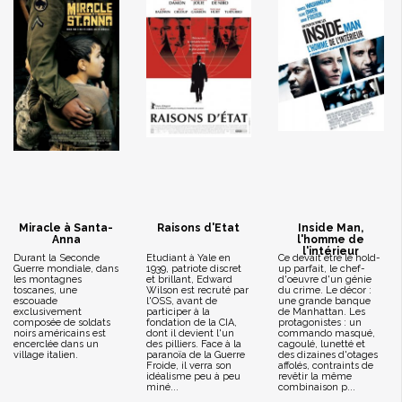
Miracle à Santa-
Raisons d'Etat
Inside Man,
Anna
l'homme de
l'intérieur
Durant la Seconde
Etudiant à Yale en
Ce devait être le hold-
Guerre mondiale, dans
1939, patriote discret
up parfait, le chef-
les montagnes
et brillant, Edward
d'oeuvre d'un génie
toscanes, une
Wilson est recruté par
du crime. Le décor :
escouade
l'OSS, avant de
une grande banque
exclusivement
participer à la
de Manhattan. Les
composée de soldats
fondation de la CIA,
protagonistes : un
noirs américains est
dont il devient l'un
commando masqué,
encerclée dans un
des pilliers. Face à la
cagoulé, lunetté et
village italien.
paranoïa de la Guerre
des dizaines d'otages
Froide, il verra son
affolés, contraints de
idéalisme peu à peu
revêtir la même
miné...
combinaison p...