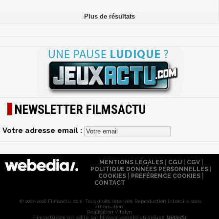
NEWSLETTER FILMSACTU
Votre adresse email :
MENTIONS LÉGALES
|
CGU
|
CGV
|
POLITIQUE DONNÉES PERSONNELLES
|
COOKIES
|
PRÉFÉRENCE COOKIES
|
CONTACT
© 2007-2026 Filmsactu .com. Tous droits réservés. Reproduction interdite sans
autorisation.
Réalisation Vitalyn
Filmsactu
.com est édité par Mixicom, société du groupe
Webedia
.