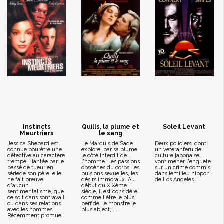
Instincts
Quills, la plume et
Soleil Levant
Meurtriers
le sang
Jessica Shepard est
Le Marquis de Sade
Deux policiers, dont
connue pourêtre une
explore, par sa plume,
un veteranferu de
détective au caractère
le côté interdit de
culture japonaise,
trempé. Hantée par le
l'homme : les passions
vont mener l'enquete
passé de tueur en
obscènes du corps, les
sur un crime commis
sériede son père, elle
pulsions sexuelles, les
dans lemilieu nippon
ne fait preuve
désirs immoraux. Au
de Los Angeles.
d'aucun
début du XIXème
sentimentalisme, que
siècle, il est considéré
ce soit dans sontravail
comme l'être le plus
ou dans ses relations
perfide, le monstre le
avec les hommes.
plus abject, ...
Récemment promue
...