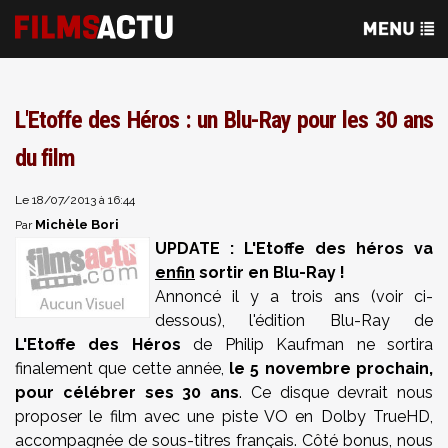
L'Etoffe des Héros : un Blu-Ray pour les 30 ans
du film
Le 18/07/2013 à 16:44
Michèle Bori
Par
UPDATE : L'Etoffe des héros va
enfin
sortir en Blu-Ray !
Annoncé il y a trois ans (voir ci-
dessous), l'édition Blu-Ray de
L'Etoffe des Héros
de Philip Kaufman ne sortira
finalement que cette année,
le 5 novembre prochain,
pour célébrer ses 30 ans
. Ce disque devrait nous
proposer le film avec une piste VO en Dolby TrueHD,
accompagnée de sous-titres français. Côté bonus, nous