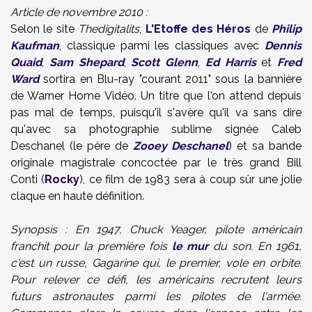
Article de novembre 2010 :
Selon le site
Thedigitalits
,
L'Etoffe des Héros
de
Philip
Kaufman
, classique parmi les classiques avec
Dennis
Quaid
,
Sam Shepard
,
Scott Glenn
,
Ed Harris
et
Fred
Ward
sortira en Blu-ray "courant 2011" sous la bannière
de Warner Home Vidéo. Un titre que l'on attend depuis
pas mal de temps, puisqu'il s'avère qu'il va sans dire
qu'avec sa photographie sublime signée Caleb
Deschanel (le père de
Zooey Deschanel
) et sa bande
originale magistrale concoctée par le très grand Bill
Conti (
Rocky
), ce film de 1983 sera à coup sûr une jolie
claque en haute définition.
Synopsis : En 1947, Chuck Yeager, pilote américain
franchit pour la première fois
le mur
du son. En 1961,
c'est un russe, Gagarine qui, le premier, vole en orbite.
Pour relever ce défi, les américains recrutent leurs
futurs astronautes parmi les pilotes de l'armée.