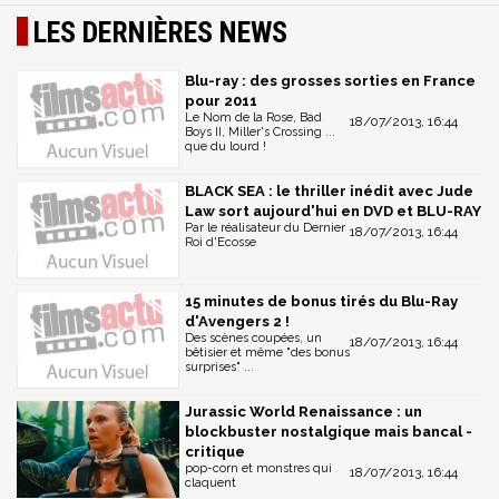
LES DERNIÈRES NEWS
Blu-ray : des grosses sorties en France
pour 2011
Le Nom de la Rose, Bad
18/07/2013, 16:44
Boys II, Miller's Crossing ...
que du lourd !
BLACK SEA : le thriller inédit avec Jude
Law sort aujourd'hui en DVD et BLU-RAY
Par le réalisateur du Dernier
18/07/2013, 16:44
Roi d'Ecosse
15 minutes de bonus tirés du Blu-Ray
d'Avengers 2 !
Des scènes coupées, un
18/07/2013, 16:44
bêtisier et même "des bonus
surprises" ...
Jurassic World Renaissance : un
blockbuster nostalgique mais bancal -
critique
pop-corn et monstres qui
18/07/2013, 16:44
claquent