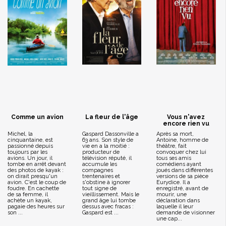
Comme un avion
La fleur de l'âge
Vous n'avez
encore rien vu
Michel, la
Gaspard Dassonville a
Après sa mort,
cinquantaine, est
63 ans. Son style de
Antoine, homme de
passionné depuis
vie en a la moitié :
théâtre, fait
toujours par les
producteur de
convoquer chez lui
avions. Un jour, il
télévision réputé, il
tous ses amis
tombe en arrêt devant
accumule les
comédiens ayant
des photos de kayak :
compagnes
joués dans différentes
on dirait presqu'un
trentenaires et
versions de sa pièce
avion. C'est le coup de
s'obstine à ignorer
Eurydice. Il a
foudre. En cachette
tout signe de
enregistré, avant de
de sa femme, il
vieillissement. Mais le
mourir, une
achète un kayak,
grand âge lui tombe
déclaration dans
pagaie des heures sur
dessus avec fracas :
laquelle il leur
son ...
Gaspard est ...
demande de visionner
une cap...