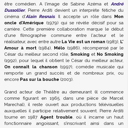
être comédien. A l'image de
Sabine Azéma
et
André
Dussollier
, Pierre Arditi devient un interprète fétiche du
cinéma d'
Alain Resnais
. Il accepte un rôle dans
Mon
oncle d'Amérique
(1979) qui se révèle décisif pour sa
carrière. Cette première collaboration marque le début
d'une filmographie commune entre l'acteur et le
réalisateur, avec entre autre
La Vie est un roman
(1983),
L'
Amour à mort
(1984),
Mélo
(1986), récompensé par le
César du meilleur second rôle,
Smoking
et
No Smoking
(1992), pour lequel il obtient le César du meilleur acteur,
On connaît la chanson
(1997), comédie musicale qui
remporte un grand succès et de nombreux prix, ou
encore
Pas sur la bouche
(2003).
Grand acteur de Théâtre au demeurant (il commence
comme figurant en 1965, dans une pièce de
Marcel
Marechal
), il reste ouvert aux productions télévisuelles
auxquelles il participe relativement souvent. Pierre Arditi
tourne en 1987
Agent trouble
, où il incarne un haut
fonctionnaire angoissant, s'inscrivant ainsi dans un