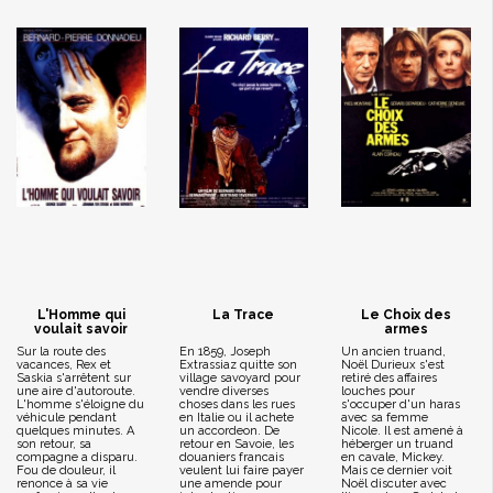
L'Homme qui
La Trace
Le Choix des
voulait savoir
armes
Sur la route des
En 1859, Joseph
Un ancien truand,
vacances, Rex et
Extrassiaz quitte son
Noël Durieux s'est
Saskia s'arrêtent sur
village savoyard pour
retiré des affaires
une aire d'autoroute.
vendre diverses
louches pour
L'homme s'éloigne du
choses dans les rues
s'occuper d'un haras
véhicule pendant
en Italie ou il achete
avec sa femme
quelques minutes. A
un accordeon. De
Nicole. Il est amené à
son retour, sa
retour en Savoie, les
héberger un truand
compagne a disparu.
douaniers francais
en cavale, Mickey.
Fou de douleur, il
veulent lui faire payer
Mais ce dernier voit
renonce à sa vie
une amende pour
Noël discuter avec