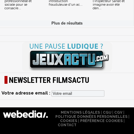
professionnelle et
introduction
l'inspecteur Sarlat et
sociale pour se
frauduleuse d'un ac...
imagine avoir été
consacre...
dén...
NEWSLETTER FILMSACTU
Votre adresse email :
MENTIONS LÉGALES
|
CGU
|
CGV
|
POLITIQUE DONNÉES PERSONNELLES
|
COOKIES
|
PRÉFÉRENCE COOKIES
|
CONTACT