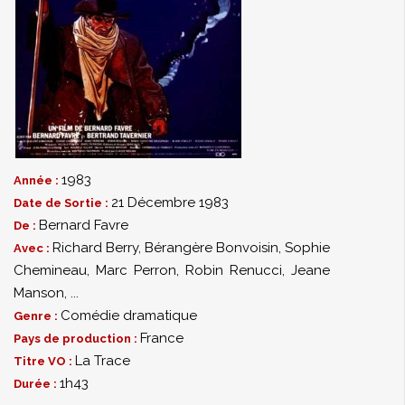
1983
Année :
21 Décembre 1983
Date de Sortie :
Bernard Favre
De :
Richard Berry
,
Bérangère Bonvoisin
,
Sophie
Avec :
Chemineau
,
Marc Perron
,
Robin Renucci
,
Jeane
Manson
,
...
Comédie dramatique
Genre :
France
Pays de production :
La Trace
Titre VO :
1h43
Durée :