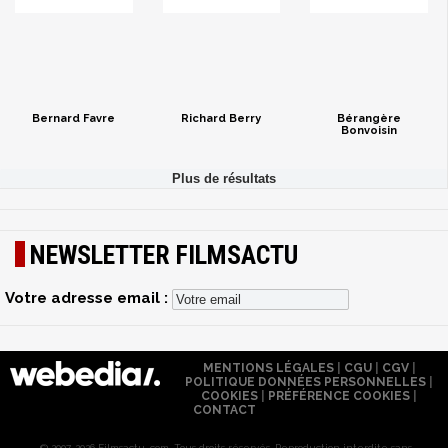
Bernard Favre
Richard Berry
Bérangère
Bonvoisin
NEWSLETTER FILMSACTU
Votre adresse email :
MENTIONS LÉGALES
|
CGU
|
CGV
|
POLITIQUE DONNÉES PERSONNELLES
|
COOKIES
|
PRÉFÉRENCE COOKIES
|
CONTACT
© 2007-2026 Filmsactu .com. Tous droits réservés. Reproduction interdite sans