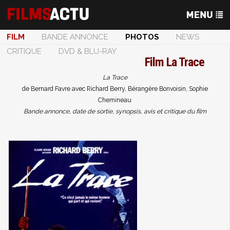
FILM
BANDE ANNONCE
PHOTOS
NEWS
CRITIQUE
DVD & BLU-RAY
Film
La Trace
La Trace
de Bernard Favre avec Richard Berry, Bérangère Bonvoisin, Sophie
Chemineau
Bande annonce, date de sortie, synopsis, avis et critique du film