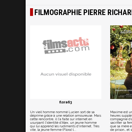
FILMOGRAPHIE PIERRE RICHAR
flora63
Un vieil homme nommé Lucien sort de sa
Maxime est un 
déprime grâce à une relation amoureuse. Mais
heures supplé
cette rencontre, il l'a faite sur internet en
compagnie d’
usurpant l'identité d'Alex, un jeune homme
sacrifier sa f
qui lui apprend les rudiments d'internet. Très
que sa mère est
vite, la jeune femme (Flora) l...
de prison… et se