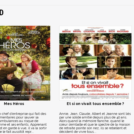
D
Mes Héros
Et si on vivait tous ensemble ?
chef d’entreprise qui fait des
Annie, Jean, Claude, Albert et Jeanne sont liés
mentaires pour sauver sa
par une solide amitié depuis plus de 40 ans.
ambulances au risque de
Alors quand la mémoire flanche, quand le
emme et ses enfants. Apprenant
cœur s’emballe et que le spectre de la maison
 en garde à vue, il va la sortir
de retraite pointe son nez, ils se rebellent et
 le fait aussitôt repr...
décident de vivre tous...