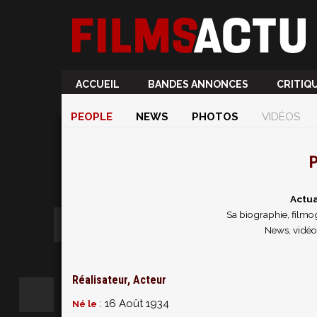
ACCUEIL
BANDES ANNONCES
CRITIQ
PEOPLE
NEWS
PHOTOS
VIDÉOS
P
Actua
Sa biographie, filmog
News, vidéos
Réalisateur, Acteur
: 16 Août 1934
Né le