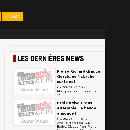
CINÉMA
LES DERNIÈRES NEWS
Pierre Richard drague
Géraldine Nakache
sur le net !
07/08/2026, 16:29
Mais pour un film, donc ça
va ...
Et si on vivait tous
ensemble : la bande
annonce !
07/08/2026, 16:29
Avec Jane Fonda, Guy
Bedos, Claude Rich, Pierre