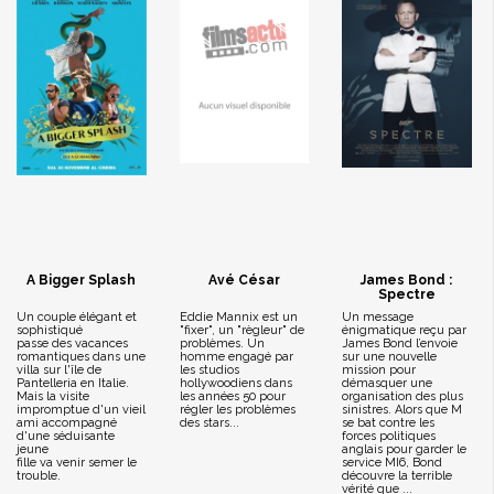
A Bigger Splash
Avé César
James Bond :
Spectre
Un couple élégant et
Eddie Mannix est un
Un message
sophistiqué
"fixer", un "règleur" de
énigmatique reçu par
passe des vacances
problèmes. Un
James Bond l’envoie
romantiques dans une
homme engagé par
sur une nouvelle
villa sur l'île de
les studios
mission pour
Pantelleria en Italie.
hollywoodiens dans
démasquer une
Mais la visite
les années 50 pour
organisation des plus
impromptue d'un vieil
régler les problèmes
sinistres. Alors que M
ami accompagné
des stars...
se bat contre les
d'une séduisante
forces politiques
jeune
anglais pour garder le
fille va venir semer le
service MI6, Bond
trouble.
découvre la terrible
vérité que ...