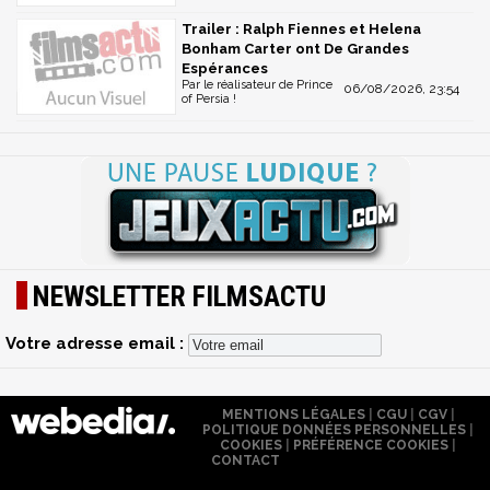
Trailer : Ralph Fiennes et Helena
Bonham Carter ont De Grandes
Espérances
Par le réalisateur de Prince
06/08/2026, 23:54
of Persia !
NEWSLETTER FILMSACTU
Votre adresse email :
MENTIONS LÉGALES
|
CGU
|
CGV
|
POLITIQUE DONNÉES PERSONNELLES
|
COOKIES
|
PRÉFÉRENCE COOKIES
|
CONTACT