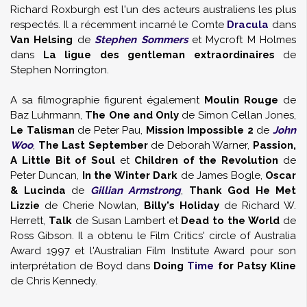
Richard Roxburgh est l'un des acteurs australiens les plus
respectés. Il a récemment incarné le Comte
Dracula
dans
Van Helsing
de
Stephen Sommers
et Mycroft M Holmes
dans
La ligue des gentleman extraordinaires
de
Stephen Norrington.
A sa filmographie figurent également
Moulin Rouge
de
Baz Luhrmann,
The One and Only
de Simon Cellan Jones,
Le Talisman
de Peter Pau,
Mission Impossible 2
de
John
Woo
,
The Last September
de Deborah Warner,
Passion,
A Little Bit of Soul
et
Children of the Revolution
de
Peter Duncan,
In the Winter Dark
de James Bogle,
Oscar
& Lucinda
de
Gillian Armstrong
,
Thank God He Met
Lizzie
de Cherie Nowlan,
Billy's Holiday
de Richard W.
Herrett,
Talk
de Susan Lambert et
Dead to the World
de
Ross Gibson. Il a obtenu le Film Critics' circle of Australia
Award 1997 et l'Australian Film Institute Award pour son
interprétation de Boyd dans
Doing
Time
for Patsy Kline
de Chris Kennedy.