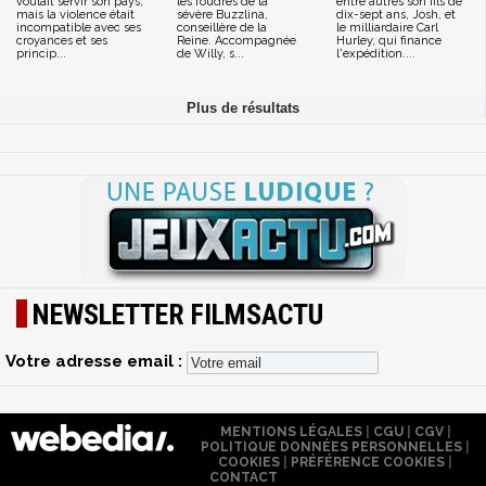
voulait servir son pays,
les foudres de la
entre autres son fils de
mais la violence était
sévère Buzzlina,
dix-sept ans, Josh, et
incompatible avec ses
conseillère de la
le milliardaire Carl
croyances et ses
Reine. Accompagnée
Hurley, qui finance
princip...
de Willy, s...
l'expédition....
NEWSLETTER FILMSACTU
Votre adresse email :
MENTIONS LÉGALES
|
CGU
|
CGV
|
POLITIQUE DONNÉES PERSONNELLES
|
COOKIES
|
PRÉFÉRENCE COOKIES
|
CONTACT