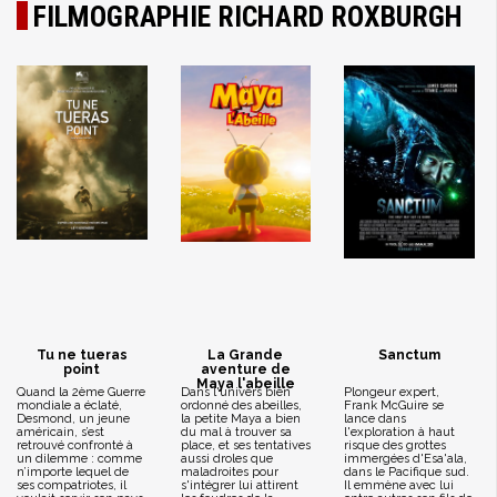
FILMOGRAPHIE RICHARD ROXBURGH
Tu ne tueras
La Grande
Sanctum
point
aventure de
Maya l'abeille
Quand la 2ème Guerre
Dans l'univers bien
Plongeur expert,
mondiale a éclaté,
ordonné des abeilles,
Frank McGuire se
Desmond, un jeune
la petite Maya a bien
lance dans
américain, s’est
du mal à trouver sa
l'exploration à haut
retrouvé confronté à
place, et ses tentatives
risque des grottes
un dilemme : comme
aussi droles que
immergées d'Esa'ala,
n’importe lequel de
maladroites pour
dans le Pacifique sud.
ses compatriotes, il
s'intégrer lui attirent
Il emmène avec lui