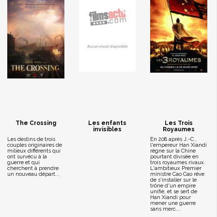
The Crossing
Les enfants
Les Trois
invisibles
Royaumes
Les destins de trois
En 208 après J.-C.,
couples originaires de
l'empereur Han Xiandi
milieux différents qui
règne sur la Chine
ont survécu à la
pourtant divisée en
guerre et qui
trois royaumes rivaux.
cherchent à prendre
L'ambitieux Premier
un nouveau départ...
ministre Cao Cao rêve
de s'installer sur le
trône d'un empire
unifié, et se sert de
Han Xiandi pour
mener une guerre
sans merc...