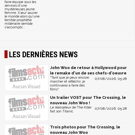
faire équipe sous les
services d'une
mystérieuses jeune
femme. Il leur sauver
le monde alors qu'une
terrible prophétie
millénaire semble
s'accomplir...
LES DERNIÈRES NEWS
John Woo de retour à Hollywood pour
le remake d'un de ses chefs-d'oeuvre
"Tant que je peux encore
07/08/2026, 05:28
marcher et réfléchir, je
continuerai à faire des
films".
Un trailer VOST pour The Crossing, le
nouveau John Woo !
Le réalisateur de The Killer
07/08/2026, 05:28
fait son Titanic
Trois photos pour The Crossing, le
nouveau John Woo