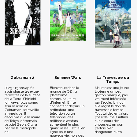
Zebraman 2
Summer Wars
La Traversée du
Temps
2025 : 15 ans après
Bienvenue dans le
Makoto est une jeune
avoir chassé les extra-
monde de OZ : la
lycéenne un peu
terrestres de la surface
plateforme
garçon manqué, pas
de la Terre, Shinichi
communautaire
vraiment intéressée
Ichikawa, plus connu
d'internet. En se
par l'école. Un jour,
sour le nom de
connectant depuis un
elle reçoit le don de
Zebraman, se réveille
ordinateur, une
traverser le temps.
amnésique. Il
télévision ou un
Tout lui devient alors
découvre que le maire
téléphone, des
possible, mais influer
de Tokyo, désormais
millions d'avatars
sur le cours des
baptisé Zebra City, a
alimentent le plus
choses est un don
pacifié la métropole
grand réseau social en
parfois bien
en ...
ligne pour une
dangereux, surto...
nouvelle vie, hors des