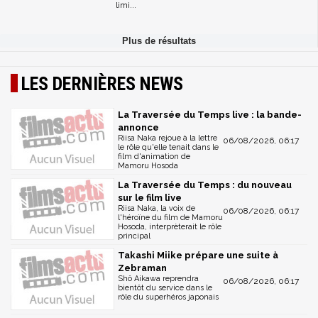
limi...
LES DERNIÈRES NEWS
La Traversée du Temps live : la bande-
annonce
Riisa Naka rejoue à la lettre
06/08/2026, 06:17
le rôle qu'elle tenait dans le
film d'animation de
Mamoru Hosoda
La Traversée du Temps : du nouveau
sur le film live
Riisa Naka, la voix de
06/08/2026, 06:17
l'héroïne du film de Mamoru
Hosoda, interprèterait le rôle
principal
Takashi Miike prépare une suite à
Zebraman
Shô Aikawa reprendra
06/08/2026, 06:17
bientôt du service dans le
rôle du superhéros japonais