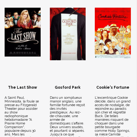
The Last Show
Gosford Park
Cookie's Fortune
A Saint Paul,
Dans un somptueux
L'excentrique Cookie
Minnesota, la foule se
manoir anglais, une
décide, dans un grand
presse au Fitzgerald
famille fortunée reçoit
accès de nostalgie, de
Theater pour assister
des invités
rejoindre au paradis
au show
prestigieux. Au rez-
son cher et regretté
radiophonique
de-chaussée, une
Buck. De telles
hebdomadaire "A
armée de
manières risquant de
Prairie Home
domestiques s'affaire.
choquer dans une
Companion",
Deux univers soudés,
petite bourgade
populaire depuis 30
et pourtant si séparés.
comme Holly Springs,
ans. Mais les
Jusqu'à ce que
sa nièce Camille