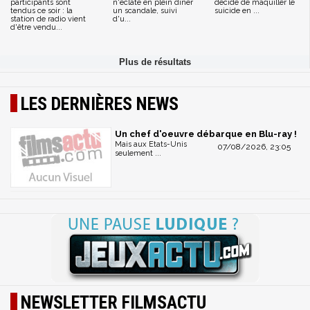
participants sont
n'éclate en plein dîner
décide de maquiller le
tendus ce soir : la
un scandale, suivi
suicide en ...
station de radio vient
d'u...
d'être vendu...
LES DERNIÈRES NEWS
Un chef d'oeuvre débarque en Blu-ray !
Mais aux Etats-Unis
07/08/2026, 23:05
seulement ...
NEWSLETTER FILMSACTU