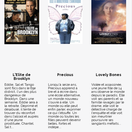
L'Elite de
Precious
Lovely Bones
Brooklyn
Eddie, Sal et Tango
Lorsqu'à seize ans,
Violée et assassinée,
sont flics dans le 65e
Precious apprend à
une jeune fille de 14
district, l'un des plus
lire et à écrire dans
ans observe le monde
dangereux de
une école alternative,
depuis le paradis. Elle
Brooklyn. Dans une
un monde nouveau
voit ses parents et sa
semaine, Eddie sera à
s'ouvre à elle. Un
famille ravagés par le
la retraite. Déprimé et
monde où elle peut
drame, elle voit le
désabusé, il tente de
enfin parler, exprimer
détective chargé de
trouver du réconfort
ce qui l'étouffe. Un
l'enquête et elle voit
dans l'alcool et auprès
monde où toutes les
son meurtrier
d'une jeune
filles peuvent devenir
poursuivre ses
prostituée, Chantel.
belles, fortes et
sanglants méfaits...
Sal t...
indépe...