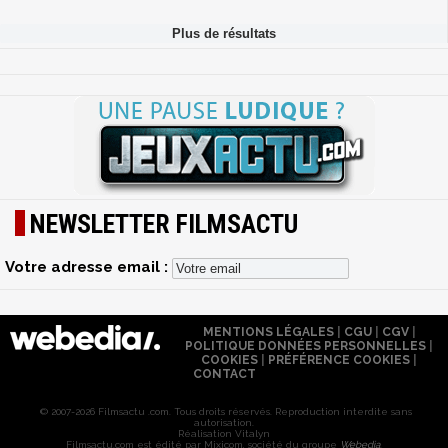
NEWSLETTER FILMSACTU
Votre adresse email :
MENTIONS LÉGALES
|
CGU
|
CGV
|
POLITIQUE DONNÉES PERSONNELLES
|
COOKIES
|
PRÉFÉRENCE COOKIES
|
CONTACT
© 2007-2026 Filmsactu .com. Tous droits réservés. Reproduction interdite sans
autorisation.
Réalisation Vitalyn
Filmsactu
.com est édité par Mixicom, société du groupe
Webedia
.