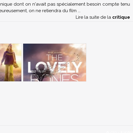
chnique dont on n'avait pas spécialement besoin compte tenu
eureusement, on ne retiendra du film
...
Lire la suite de la
critique
0
/
10
-
2
votes