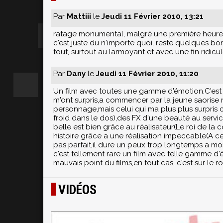
Par
Mattiii
le
Jeudi 11 Février 2010, 13:21
ratage monumental, malgré une première heure
c'est juste du n'importe quoi, reste quelques b
tout, surtout au larmoyant et avec une fin ridic
Par
Dany
le
Jeudi 11 Février 2010, 11:20
Un film avec toutes une gamme d'émotion.C'est 
m'ont surpris,a commencer par la jeune saorise r
personnage,mais celui qui ma plus plus surpris c'e
froid dans le dos),des FX d'une beauté au servic
belle est bien grâce au réalisateur(Le roi de l
histoire grâce a une réalisation impeccable(A cer
pas parfait,il dure un peux trop longtemps a mon
c'est tellement rare un film avec telle gamme d'ém
mauvais point du films,en tout cas, c'est sur le ro
VIDÉOS