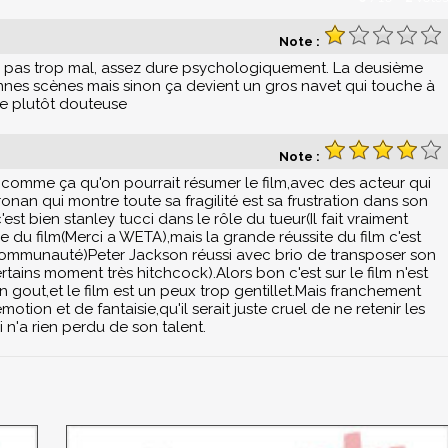
Note :
 pas trop mal, assez dure psychologiquement. La deusième
onnes scènes mais sinon ça devient un gros navet qui touche à
ule plutôt douteuse
Note :
comme ça qu'on pourrait résumer le film,avec des acteur qui
onan qui montre toute sa fragilité est sa frustration dans son
st bien stanley tucci dans le rôle du tueur(Il fait vraiment
e du film(Merci a WETA),mais la grande réussite du film c'est
a communauté)Peter Jackson réussi avec brio de transposer son
tains moment très hitchcock).Alors bon c'est sur le film n'est
 gout,et le film est un peux trop gentillet.Mais franchement
otion et de fantaisie,qu'il serait juste cruel de ne retenir les
i n'a rien perdu de son talent.