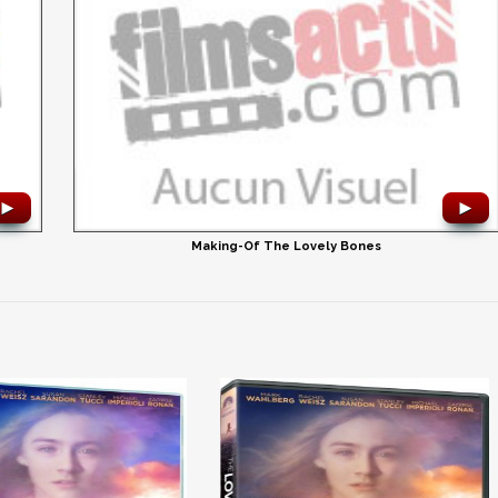
►
►
Making-Of The Lovely Bones