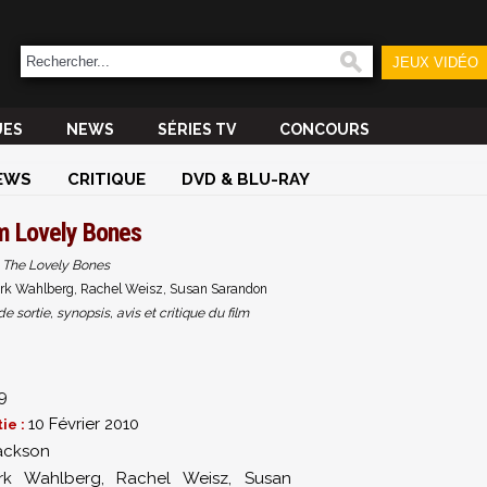
JEUX VIDÉO
UES
NEWS
SÉRIES TV
CONCOURS
EWS
CRITIQUE
DVD & BLU-RAY
lm
Lovely Bones
The Lovely Bones
rk Wahlberg, Rachel Weisz, Susan Sarandon
sortie, synopsis, avis et critique du film
9
10 Février 2010
ie :
ackson
rk Wahlberg
,
Rachel Weisz
,
Susan