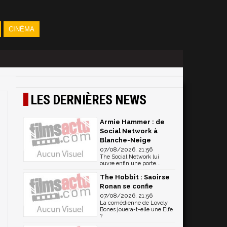
CINÉMA
LES DERNIÈRES NEWS
Armie Hammer : de
Social Network à
Blanche-Neige
07/08/2026, 21:56
The Social Network lui
ouvre enfin une porte...
The Hobbit : Saoirse
Ronan se confie
07/08/2026, 21:56
La comédienne de Lovely
Bones jouera-t-elle une Elfe
?