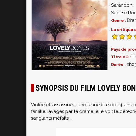
Sarandon
Saoirse Ro
Dra
Genre :
La critique
Pays de pro
T
Titre VO :
2h0
Durée :
SYNOPSIS DU FILM LOVELY BO
Violée et assassinée, une jeune fille de 14 ans 
famille ravagés par le drame, elle voit le détect
sanglants méfaits...