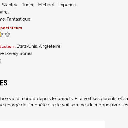
,
Stanley Tucci
,
Michael Imperioli
,
nan
,
...
me
,
Fantastique
 spectateurs
États-Unis, Angleterre
duction :
he Lovely Bones
9
NES
observe le monde depuis le paradis. Elle voit ses parents et sa
ive chargé de l'enquête et elle voit son meurtrier poursuivre ses