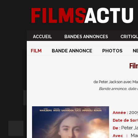
ACCUEIL
BANDES ANNONCES
CRITIQ
FILM
BANDE ANNONCE
PHOTOS
N
Fi
de Peter Jackson avec Ma
Bande annonce, date de 
200
Année :
Date de Sort
Peter J
De :
Ma
Avec :