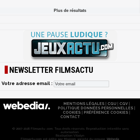
NEWSLETTER FILMSACTU
Votre adresse email :
MENTIONS LÉGALES
|
CGU
|
CGV
|
POLITIQUE DONNÉES PERSONNELLES
|
COOKIES
|
PRÉFÉRENCE COOKIES
|
CONTACT
© 2007-2026 Filmsactu .com. Tous droits réservés. Reproduction interdite sans
autorisation.
Réalisation Vitalyn
Filmsactu
.com est édité par Mixicom, société du groupe
Webedia
.