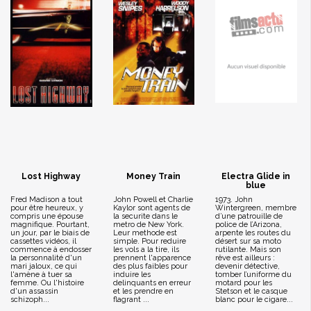
Lost Highway
Money Train
Electra Glide in
blue
Fred Madison a tout
John Powell et Charlie
1973. John
pour être heureux, y
Kaylor sont agents de
Wintergreen, membre
compris une épouse
la securite dans le
d’une patrouille de
magnifique. Pourtant,
metro de New York.
police de l’Arizona,
un jour, par le biais de
Leur methode est
arpente les routes du
cassettes vidéos, il
simple. Pour reduire
désert sur sa moto
commence à endosser
les vols a la tire, ils
rutilante. Mais son
la personnalité d'un
prennent l'apparence
rêve est ailleurs :
mari jaloux, ce qui
des plus faibles pour
devenir détective,
l'amène à tuer sa
induire les
tomber l’uniforme du
femme. Ou l'histoire
delinquants en erreur
motard pour les
d'un assassin
et les prendre en
Stetson et le casque
schizoph...
flagrant ...
blanc pour le cigare...