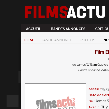
ACCUEIL
BANDES ANNONCES
CRITIQ
FILM
BANDE ANNONCE
PHOTOS
NE
Film
E
de James William Guercio a
Bande annonce, date de 
197
Année :
Date de Sort
James W
De :
Bill
Avec :