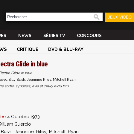
JEUX VIDÉO
UES
NEWS
SÉRIES TV
CONCOURS
WS
CRITIQUE
DVD & BLU-RAY
lectra Glide in blue
Electra Glide in blue
vec Billy Bush, Jeannine Riley, Mitchell Ryan
sortie, synopsis, avis et critique du film
3
4 Octobre 1973
ie :
illiam Guercio
y Bush
,
Jeannine Riley
,
Mitchell Ryan
,