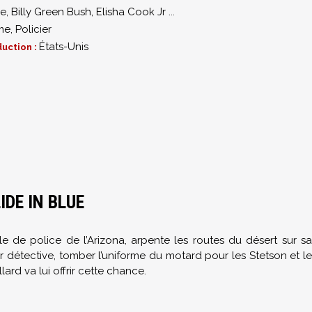
ke
,
Billy Green Bush
,
Elisha Cook Jr
...
me
,
Policier
États-Unis
uction :
IDE IN BLUE
e de police de l’Arizona, arpente les routes du désert sur sa
nir détective, tomber l’uniforme du motard pour les Stetson et le
ard va lui offrir cette chance.