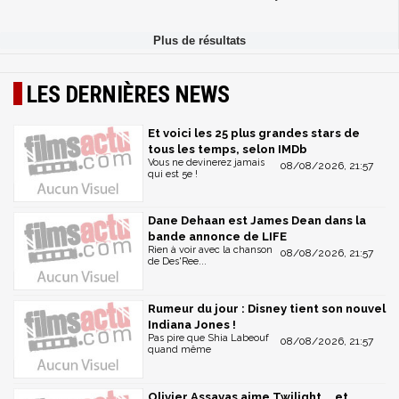
LES DERNIÈRES NEWS
Et voici les 25 plus grandes stars de
tous les temps, selon IMDb
Vous ne devinerez jamais
08/08/2026, 21:57
qui est 5e !
Dane Dehaan est James Dean dans la
bande annonce de LIFE
Rien à voir avec la chanson
08/08/2026, 21:57
de Des'Ree...
Rumeur du jour : Disney tient son nouvel
Indiana Jones !
Pas pire que Shia Labeouf
08/08/2026, 21:57
quand même
Olivier Assayas aime Twilight... et