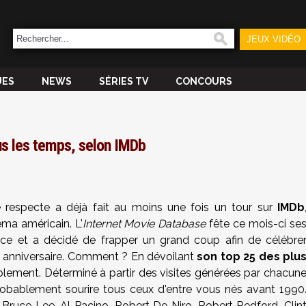
JEUX VIDÉO
UES
NEWS
SÉRIES TV
CONCOURS
ous les temps, selon IMDb
 respecte a déjà fait au moins une fois un tour sur
IMDb
éma américain. L'
Internet Movie Database
fête ce mois-ci se
nce et a décidé de frapper un grand coup afin de célébre
e anniversaire. Comment ? En dévoilant
son top 25 des plu
mplement. Déterminé à partir des visites générées par chacun
 probablement sourire tous ceux d'entre vous nés avant 1990
e, Bruce Lee, Al Pacino, Robert De Niro, Robert Redford, Clin