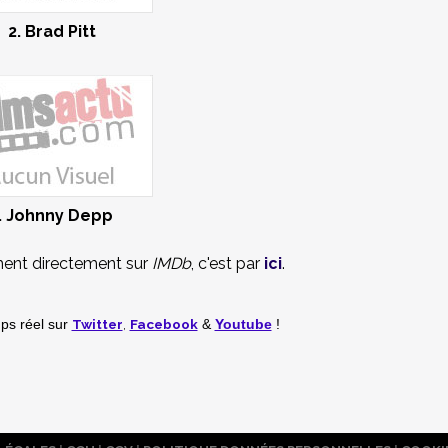
2. Brad Pitt
. Johnny Depp
ment directement sur
IMDb
, c'est par
ici
.
Twitter
,
Facebook
mps réel
sur
&
Youtube
!