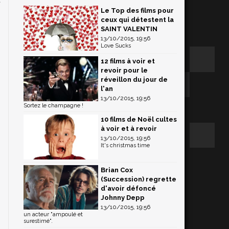
Le Top des films pour
)
ceux qui détestent la
,
SAINT VALENTIN
13/10/2015, 19:56
Love Sucks
12 films à voir et
revoir pour le
réveillon du jour de
l'an
13/10/2015, 19:56
Sortez le champagne !
10 films de Noël cultes
à voir et à revoir
13/10/2015, 19:56
It's christmas time
Brian Cox
(Succession) regrette
d'avoir défoncé
Johnny Depp
13/10/2015, 19:56
un acteur "ampoulé et
surestimé".