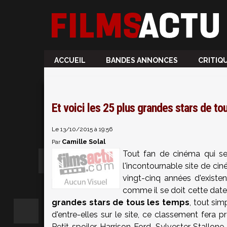
ACCUEIL
BANDES ANNONCES
CRITIQ
Et voici les 25 plus grandes stars de t
Le 13/10/2015 à 19:56
Camille Solal
Par
Tout fan de cinéma qui se
l'incontournable site de cin
vingt-cinq années d'existe
comme il se doit cette dat
grandes stars de tous les temps
, tout si
d'entre-elles sur le site, ce classement fera
Petit spoiler, Harrison Ford, Sylvester Stallon