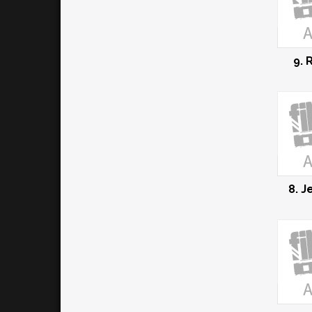
9. 
8. J