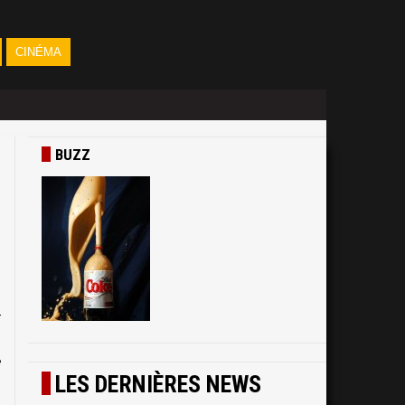
CINÉMA
BUZZ
,
s
r
s
e
LES DERNIÈRES NEWS
.
t