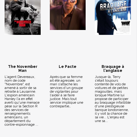
The November
Le Pacte
Braquage à
Man
l'anglaise
L'agent Devereaux,
Après que sa femme
Jusque-là, Terry
nom de code
ait été agressée, un
s'était toujours
"Novembre", est
mari s'attache les
contenté de vols de
amené à sortir de sa
services d'un groupe
voitures et de petites
retraite à Lausanne.
de vigilantes pour
magouilles, mais
L'espion américain
l'aider à se faire
lorsque Martine lui
Hanley l'a en effet
justice. Mais tout
propose de participer
averti qu'une menace
service implique une
au braquage infaillible
pèse sur la Section R
contrepartie…
d'une prestigieuse
des services de
banque londonienne,
renseignements
il y voit la chance de
américains, un
sa vie... L'enjeu est
département du
une sa...
contre-espionnage ...