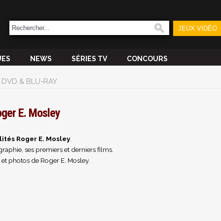
JEUX VIDÉO
UES
NEWS
SÉRIES TV
CONCOURS
DVD & BLU-RAY
ger E. Mosley
ités Roger E. Mosley
.
raphie, ses premiers et derniers films.
 et photos de Roger E. Mosley.