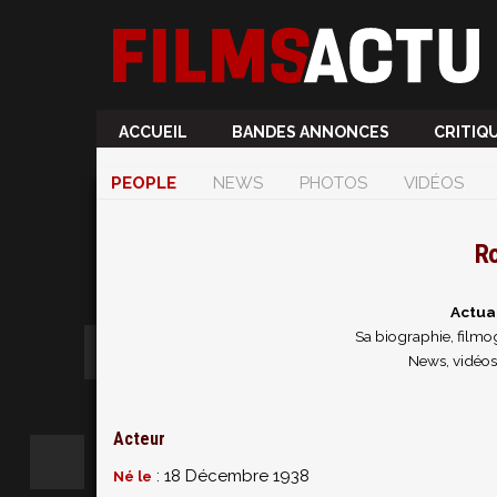
ACCUEIL
BANDES ANNONCES
CRITIQ
PEOPLE
NEWS
PHOTOS
VIDÉOS
Ro
Actual
Sa biographie, filmog
News, vidéos
Acteur
: 18 Décembre 1938
Né le