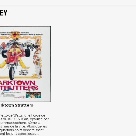
EY
rktown Strutters
etto de Watts, une horde de
s du Ku Klux Klan, épaulée par
hommes cochons, sème la
s rues de la ville. Alors que les
quartiers noirs disparaissent
t les uns après les au...