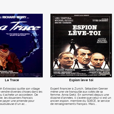
La Trace
Espion leve toi
h Extrassiaz quitte son village
Expert financier à Zurich, Sébastien Grenier
 vendre diverses choses dans les
mène une vie tranquille aux cotés de sa
 ou il achete un accordeon. De
femme, Anna Gretz. En sommeil depuis une
ie, les douaniers francais
dizaine d'années, il s'avère que celui-ci est un
aire payer une amende pour
ancien espion, membre du SDECE, le service
rauduleuse d'un ac...
de renseignements français. Mais...