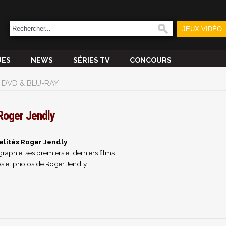
JEUX VIDÉO
UES
NEWS
SÉRIES TV
CONCOURS
DVD & BLU-RAY
Roger Jendly
alités Roger Jendly
.
raphie, ses premiers et derniers films.
s et photos de Roger Jendly.