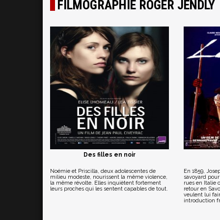
FILMOGRAPHIE ROGER JENDLY
Des filles en noir
Noémie et Priscilla, deux adolescentes de
En 1859, Josep
milieu modeste, nourissent la même violence,
savoyard pour
la même révolte. Elles inquiètent fortement
rues en Italie
leurs proches qui les sentent capables de tout.
retour en Savo
veulent lui f
introduction f