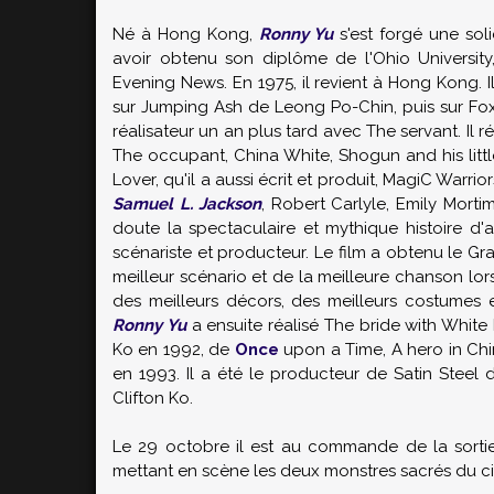
Né à Hong Kong,
Ronny Yu
s'est forgé une sol
avoir obtenu son diplôme de l'Ohio Universit
Evening News. En 1975, il revient à Hong Kong. 
sur Jumping Ash de Leong Po-Chin, puis sur Foxb
réalisateur un an plus tard avec The servant. Il r
The occupant, China White, Shogun and his littl
Lover, qu'il a aussi écrit et produit, MagiC Warri
Samuel L. Jackson
, Robert Carlyle, Emily Mortim
doute la spectaculaire et mythique histoire d'am
scénariste et producteur. Le film a obtenu le Gr
meilleur scénario et de la meilleure chanson lo
des meilleurs décors, des meilleurs costumes 
Ronny Yu
a ensuite réalisé The bride with White 
Ko en 1992, de
Once
upon a Time, A hero in China
en 1993. Il a été le producteur de Satin Steel 
Clifton Ko.
Le 29 octobre il est au commande de la sorti
mettant en scène les deux monstres sacrés du c