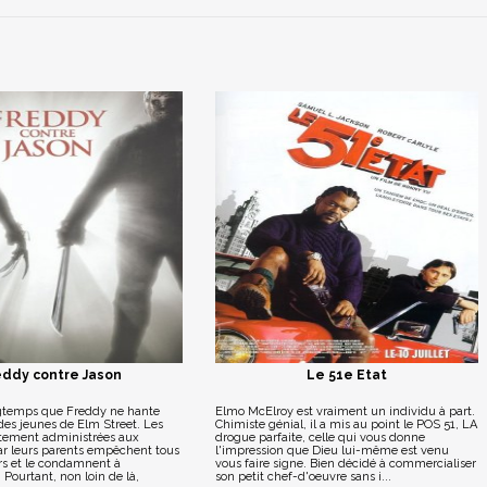
eddy contre Jason
Le 51e Etat
ngtemps que Freddy ne hante
Elmo McElroy est vraiment un individu à part.
 des jeunes de Elm Street. Les
Chimiste génial, il a mis au point le POS 51, LA
tement administrées aux
drogue parfaite, celle qui vous donne
ar leurs parents empêchent tous
l'impression que Dieu lui-même est venu
s et le condamnent à
vous faire signe. Bien décidé à commercialiser
 Pourtant, non loin de là,
son petit chef-d'oeuvre sans i...