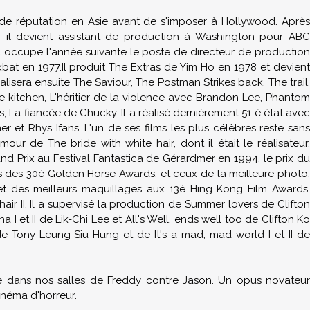
ide réputation en Asie avant de s'imposer à Hollywood. Aprè
y, il devient assistant de production à Washington pour ABC
Il occupe l'année suivante le poste de directeur de production
at en 1977.Il produit The Extras de Yim Ho en 1978 et devient
éalisera ensuite The Saviour, The Postman Strikes back, The trail,
e kitchen, L'héritier de la violence avec Brandon Lee, Phantom
ors, La fiancée de Chucky. Il a réalisé dernièrement 51 è état avec
er et Rhys Ifans. L'un de ses films les plus célèbres reste san
our de The bride with white hair, dont il était le réalisateur,
and Prix au Festival Fantastica de Gérardmer en 1994, le prix du
rs des 30è Golden Horse Awards, et ceux de la meilleure photo,
et des meilleurs maquillages aux 13è Hing Kong Film Awards.
hair II. Il a supervisé la production de Summer lovers de Clifton
 I et II de Lik-Chi Lee et All's Well, ends well too de Clifton K
de Tony Leung Siu Hung et de It's a mad, mad world I et II de
e dans nos salles de Freddy contre Jason. Un opus novateur
inéma d'horreur.