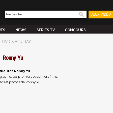
JEUX VIDÉO
UES
NEWS
SÉRIES TV
CONCOURS
DVD & BLU-RAY
Ronny Yu
tualités Ronny Yu
.
raphie, ses premiers et derniers films.
éos et photos de Ronny Yu.