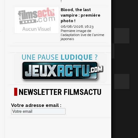
!
s
Blood, the last
vampire : première
photo !
06/08/2026, 16:23
Première image de
l'adaptation live de l'anime
japonais
s
NEWSLETTER FILMSACTU
o
Votre adresse email :