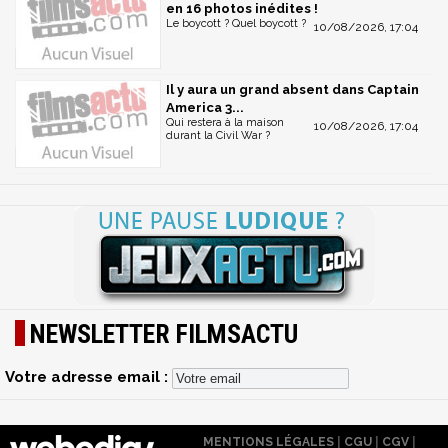
en 16 photos inédites !
Le boycott ? Quel boycott ?
10/08/2026, 17:04
Il y aura un grand absent dans Captain
America 3...
Qui restera à la maison
10/08/2026, 17:04
durant la Civil War ?
NEWSLETTER FILMSACTU
Votre adresse email :
MENTIONS LÉGALES
|
CGU
|
CGV
|