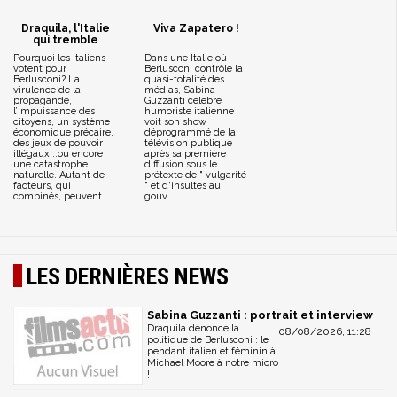
Draquila, l'Italie
Viva Zapatero !
qui tremble
Pourquoi les Italiens
Dans une Italie où
votent pour
Berlusconi contrôle la
Berlusconi? La
quasi-totalité des
virulence de la
médias, Sabina
propagande,
Guzzanti célèbre
l’impuissance des
humoriste italienne
citoyens, un système
voit son show
économique précaire,
déprogrammé de la
des jeux de pouvoir
télévision publique
illégaux...ou encore
après sa première
une catastrophe
diffusion sous le
naturelle. Autant de
prétexte de " vulgarité
facteurs, qui
" et d'insultes au
combinés, peuvent ...
gouv...
LES DERNIÈRES NEWS
Sabina Guzzanti : portrait et interview
Draquila dénonce la
08/08/2026, 11:28
politique de Berlusconi : le
pendant italien et féminin à
Michael Moore à notre micro
!