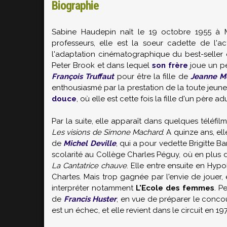
Biographie
Sabine Haudepin naît le 19 octobre 1955 à Mo
professeurs, elle est la soeur cadette de l'ac
l'adaptation cinématographique du best-seller
Peter Brook et dans lequel
son frère
joue un pe
François Truffaut
pour être la fille de
Jeanne M
enthousiasmé par la prestation de la toute jeun
douce
, où elle est cette fois la fille d'un père a
Par la suite, elle apparaît dans quelques téléfi
Les visions de Simone Machard
. A quinze ans, el
de
Michel Deville
, qui a pour vedette Brigitte B
scolarité au Collège Charles Péguy, où en plus
La Cantatrice chauve
. Elle entre ensuite en Hyp
Chartes. Mais trop gagnée par l'envie de jouer
interpréter notamment
L'Ecole des femmes
. P
de
Francis Huster
, en vue de préparer le concou
est un échec, et elle revient dans le circuit en 1