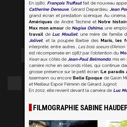
En 1980,
François Truffaut
fait de nouveau appel
Catherine Deneuve
, Gérard Depardieu,
Jean Poi
grand écran et prestation scénique. Au cinéma
Amériques
de André Téchiné et
Notre histoir
Max mon amour
de
Nagisa Oshima
, une emplo
travail
de
Luc Moullet
, une mère de famille 
Jolivet
, et la poupée Barbie des
Maris, les
interprète, entre autres ,
Les trois soeurs
d'Amon 
est récompensée en 1987 par l'obtention du
Mo
Kean
aux côtés de
Jean-Paul Belmondo
, mis e
carrière riche en seconds rôles, qui continue d
grosse présence sur le petit écran (
Le paradis
Issermann ou encore
Belle Epoque
de Gavin Mi
et Meilleur Espoir Féminin de Gérard Jugnot.
En 2002, elle revient devant la caméra de
Luc Mo
FILMOGRAPHIE SABINE HAUDE