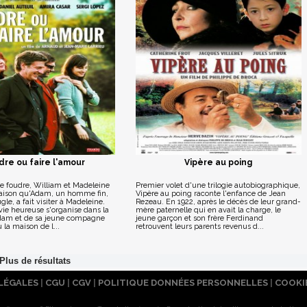
dre ou faire l'amour
Vipère au poing
e foudre, William et Madeleine
Premier volet d'une trilogie autobiographique,
aison qu'Adam, un homme fin,
Vipère au poing raconte l'enfance de Jean
gle, a fait visiter à Madeleine.
Rezeau. En 1922, après le décès de leur grand-
vie heureuse s'organise dans la
mère paternelle qui en avait la charge, le
dam et de sa jeune compagne
jeune garçon et son frère Ferdinand
 la maison de l...
retrouvent leurs parents revenus d...
LÉGALES
|
CGU
|
CGV
|
POLITIQUE DONNÉES PERSONNELLES
|
COOKI