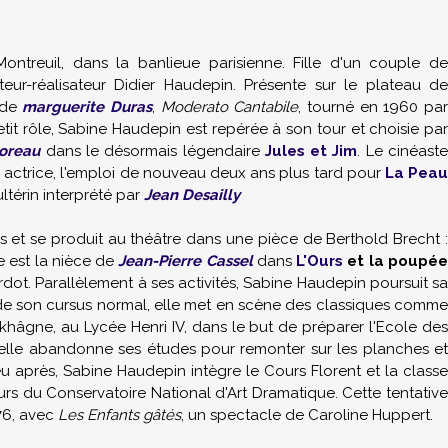
ntreuil, dans la banlieue parisienne. Fille d'un couple de
teur-réalisateur Didier Haudepin. Présente sur le plateau de
 de
marguerite Duras
,
Moderato Cantabile
, tourné en 1960 pa
tit rôle, Sabine Haudepin est repérée à son tour et choisie par
oreau
dans le désormais légendaire
Jules et Jim
. Le cinéast
e actrice, l'emploi de nouveau deux ans plus tard pour
La Pea
dultérin interprété par
Jean Desailly
lms et se produit au théâtre dans une pièce de Berthold Brecht :
le est la nièce de
Jean-Pierre Cassel
dans
L'Ours
et la poupé
ardot. Parallèlement à ses activités, Sabine Haudepin poursuit sa
 de son cursus normal, elle met en scène des classiques comme
okhâgne, au Lycée Henri IV, dans le but de préparer l'Ecole de
, elle abandonne ses études pour remonter sur les planches et
eu après, Sabine Haudepin intègre le Cours Florent et la classe
rs du Conservatoire National d'Art Dramatique. Cette tentativ
976, avec
Les Enfants gâtés
, un spectacle de Caroline Huppert.