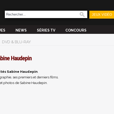
JEUX VIDÉO
UES
NEWS
SÉRIES TV
CONCOURS
DVD & BLU-RAY
bine Haudepin
ités Sabine Haudepin
.
raphie, ses premiers et derniers films.
et photos de Sabine Haudepin.