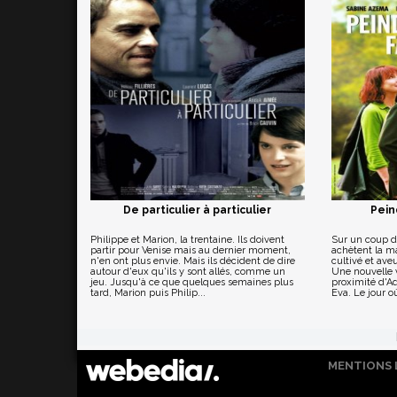
De particulier à particulier
Pein
Philippe et Marion, la trentaine. Ils doivent
Sur un coup d
partir pour Venise mais au dernier moment,
achètent la m
n'en ont plus envie. Mais ils décident de dire
cultivé et aveu
autour d'eux qu'ils y sont allés, comme un
Une nouvelle 
jeu. Jusqu'à ce que quelques semaines plus
proximité d'A
tard, Marion puis Philip...
Eva. Le jour où
MENTIONS 