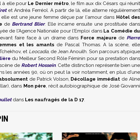
 à elle pour
Le Dernier métro
, le film aux dix Césars qui réuni
ret
et Andréa Ferréol. A partir de là, elle alterne régulièremen
, elle est une jeune femme déçue par l'amour dans
Hôtel de
e
de
Bertrand Blier
. Elle incarne ensuite une prostituée dan
yée de l'Agence Nationale pour l'Emploi dans
La Comédie du
devant faire face à un drame dans
Force majeure
de
Pierr
 femmes et les amants
de Pascal Thomas. A la scène, ell
Tchekhov, et
Leocadia
, de Jean Anouilh. Son parcours atypique
lière
du Meilleur Second Rôle Féminin pour sa prestation dans
n scène de
Robert Hossein
. Cette distinction représente bien une
ans les années 90, où on peut la voir notamment, en plus d'une
 absolument
de Patrick Volson,
Décollage immédiat
de Alin
llar), dans
Mon père
, récit autobiographique de José Giovann
ullet
dans
Les naufragés de la D 17
.
PIN