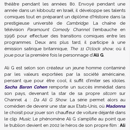
théâtre pendant les années 80. Envoyé pendant une
année dans un kibboutz en Israël, il développe ses talents
comiques tout en préparant un diplôme d'Histoire dans la
prestigieuse université de
Cambridge
. La chaîne de
télévision
Paramount Comedy Channel
l'embauche en
1996 pour effectuer des transitions comiques entre les
programmes. Deux ans plus tard, il participe à une
émission satirique britannique,
The 11 O'clock show
, où il
joue pour la première fois le personnage d'
Ali G
.
Ali G est selon son créateur un jeune homme contaminé
par les valeurs exportées par la société américaine,
pensant que pour être cool, il suffit d'imiter ses idoles.
Sacha Baron Cohen
remporte un succès immédiat dans
son pays, devenant la star de sa propre
sitcom
sur
Channel 4 :
Da Ali G Show
. La série permet alors au
comédien de devenir une star aux Etats-Unis, où
Madonna
le choisit pour jouer son chauffeur de voiture déjanté dans
le clip
Music
. Le phénomène Ali G s'amplifie au point que
le trublion devient en 2002 le héros de son propre film :
Ali