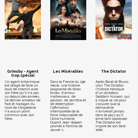
Grimsby - Agent
Les Misérables
The Dictator
trop spécial
Un agent britannique
Dans la France du 19e
Après Borat et Bruno,
est obligé de faire un
siècle, une histoire
voici The Dictator :
bout de chemin avec
poignante de rêves
l'histoire héroïque
son frère qu'il n'a pas
brisés, d'amour
d'un dictateur,
vu depuis des années.
malheureux, de
Saddam Hussein, qui
Ce dernier amateur de
passion, de sacrifice et
a risqué sa vie pour
foot et hooligan du
de rédemption :
s'assurer que la
nord de l'Angleterre
l'affirmation
démocatrie
n'a aucun point
intemporelle de la
n'arriverait jamais
commun avec son
force inépuisable de
dans le pays qu'il
frère…
l'âme humaine.
aime tant oppresser.
Quand Jean Valjean
The Dictator est
promet à Fantine de
inspiré de son best-
sauver s...
selle...