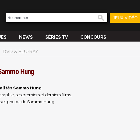
JEUX VIDÉO
UES
NEWS
SÉRIES TV
CONCOURS
DVD & BLU-RAY
Sammo Hung
alités Sammo Hung
.
raphie, ses premiers et derniers films.
s et photos de Sammo Hung.