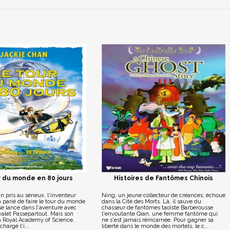
 du monde en 80 jours
Histoires de Fantômes Chinois
in pris au sérieux, l'inventeur
Ning, un jeune collecteur de créances, échoue
 parié de faire le tour du monde
dans la Cité des Morts. Là, il sauve du
l se lance dans l'aventure avec
chasseur de fantômes taoïste Barberousse
valet Passepartout. Mais son
l'envoutante Qian, une femme fantôme qui
la Royal Academy of Science,
ne s'est jamais réincarnée. Pour gagner sa
chargé l'i...
liberté dans le monde des mortels, le c...