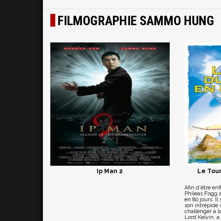
FILMOGRAPHIE SAMMO HUNG
Ip Man 2
Le Tour
Afin d'être enf
Phileas Fogg a
en 80 jours. I
son intrépide 
challenger à 
Lord Kelvin, a 