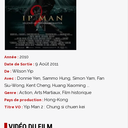
2010
Année :
9 Août 2011
Date de Sortie :
Wilson Yip
De :
Donnie Yen
,
Sammo Hung
,
Simon Yam
,
Fan
Avec :
Siu-Wong
,
Kent Cheng
,
Huang Xiaoming
...
Action
,
Arts Martiaux
,
Film historique
Genre :
Hong-Kong
Pays de production :
Yip Man 2 : Chung si chuen kei
Titre VO :
VIDÉO DU FILM