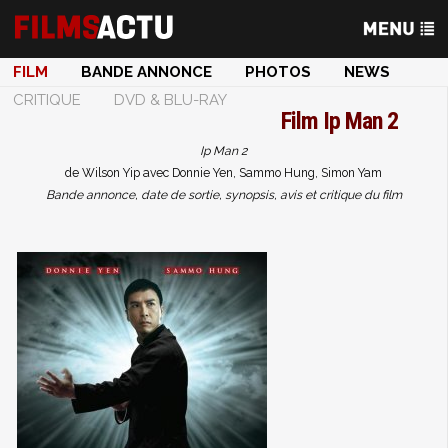
FILM
BANDE ANNONCE
PHOTOS
NEWS
CRITIQUE
DVD & BLU-RAY
Film
Ip Man 2
Ip Man 2
de Wilson Yip avec Donnie Yen, Sammo Hung, Simon Yam
Bande annonce, date de sortie, synopsis, avis et critique du film