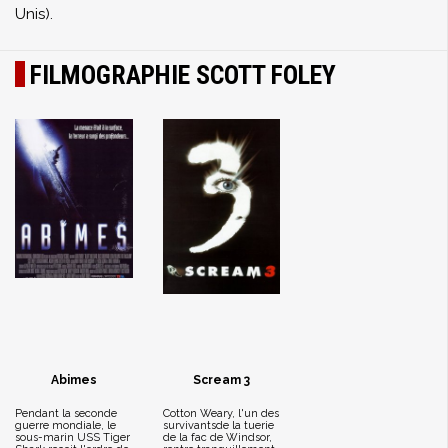
Unis).
FILMOGRAPHIE SCOTT FOLEY
Abimes
Scream 3
Pendant la seconde
Cotton Weary, l'un des
guerre mondiale, le
survivantsde la tuerie
sous-marin USS Tiger
de la fac de Windsor,