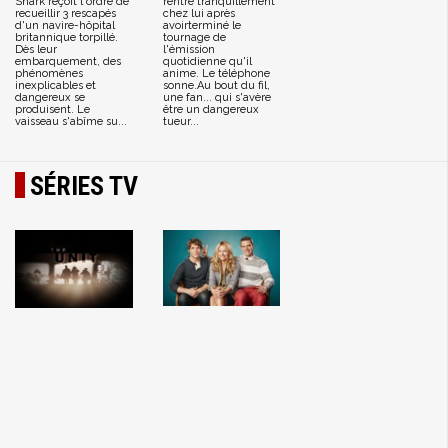
Shark reçoit l'ordre de
rentre tranquillement
recueillir 3 rescapés
chez lui après
d'un navire-hôpital
avoirterminé le
britannique torpillé.
tournage de
Dès leur
l'émission
embarquement, des
quotidienne qu'il
phénomènes
anime. Le téléphone
inexplicables et
sonne.Au bout du fil,
dangereux se
une fan... qui s'avère
produisent. Le
être un dangereux
vaisseau s'abîme su...
tueur...
SÉRIES TV