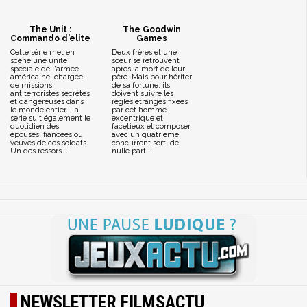
The Unit :
The Goodwin
Commando d'elite
Games
Cette série met en
Deux frères et une
scène une unité
soeur se retrouvent
spéciale de l'armée
après la mort de leur
américaine, chargée
père. Mais pour hériter
de missions
de sa fortune, ils
antiterroristes secrètes
doivent suivre les
et dangereuses dans
règles étranges fixées
le monde entier. La
par cet homme
série suit également le
excentrique et
quotidien des
facétieux et composer
épouses, fiancées ou
avec un quatrième
veuves de ces soldats.
concurrent sorti de
Un des ressors...
nulle part...
NEWSLETTER FILMSACTU