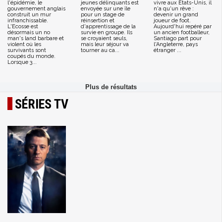
l'épidémie, le
jeunes délinquants est
vivre aux Etats-Unis, il
gouvernement anglais
envoyée sur une île
n'a qu'un rêve :
construit un mur
pour un stage de
devenir un grand
infranchissable.
réinsertion et
joueur de foot.
L'Ecosse est
d'apprentissage de la
Aujourd'hui repéré par
désormais un no
survie en groupe. Ils
un ancien footballeur,
man's land barbare et
se croyaient seuls,
Santiago part pour
violent où les
mais leur séjour va
l'Angleterre, pays
survivants sont
tourner au ca...
étranger ...
coupés du monde.
Lorsque 3...
SÉRIES TV