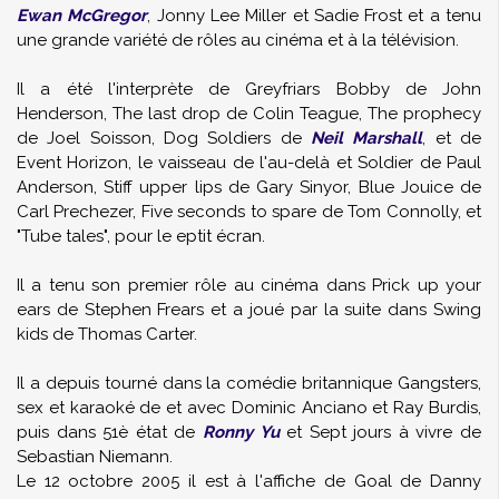
Ewan McGregor
, Jonny Lee Miller et Sadie Frost et a tenu
une grande variété de rôles au cinéma et à la télévision.
Il a été l'interprète de Greyfriars Bobby de John
Henderson, The last drop de Colin Teague, The prophecy
de Joel Soisson, Dog Soldiers de
Neil Marshall
, et de
Event Horizon, le vaisseau de l'au-delà et Soldier de Paul
Anderson, Stiff upper lips de Gary Sinyor, Blue Jouice de
Carl Prechezer, Five seconds to spare de Tom Connolly, et
"Tube tales", pour le eptit écran.
Il a tenu son premier rôle au cinéma dans Prick up your
ears de Stephen Frears et a joué par la suite dans Swing
kids de Thomas Carter.
Il a depuis tourné dans la comédie britannique Gangsters,
sex et karaoké de et avec Dominic Anciano et Ray Burdis,
puis dans 51è état de
Ronny Yu
et Sept jours à vivre de
Sebastian Niemann.
Le 12 octobre 2005 il est à l'affiche de Goal de Danny