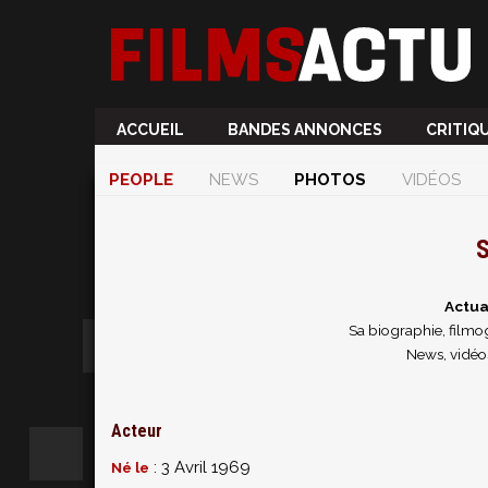
ACCUEIL
BANDES ANNONCES
CRITIQ
PEOPLE
NEWS
PHOTOS
VIDÉOS
S
Actua
Sa biographie, filmog
News, vidéos
Acteur
: 3 Avril 1969
Né le