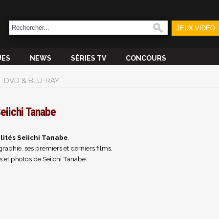
JEUX VIDÉO
UES
NEWS
SÉRIES TV
CONCOURS
DVD & BLU-RAY
eiichi Tanabe
lités Seiichi Tanabe
.
raphie, ses premiers et derniers films.
 et photos de Seiichi Tanabe.