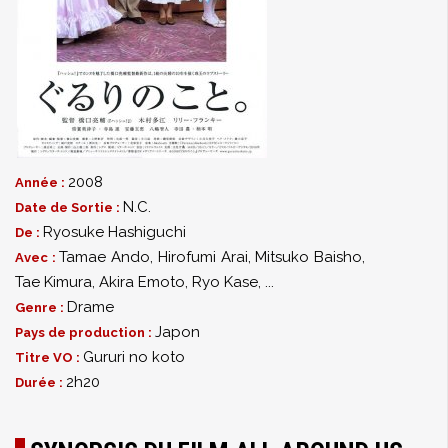
2008
Année :
N.C.
Date de Sortie :
Ryosuke Hashiguchi
De :
Tamae Ando
,
Hirofumi Arai
,
Mitsuko Baisho
,
Avec :
Tae Kimura
,
Akira Emoto
,
Ryo Kase
,
...
Drame
Genre :
Japon
Pays de production :
Gururi no koto
Titre VO :
2h20
Durée :