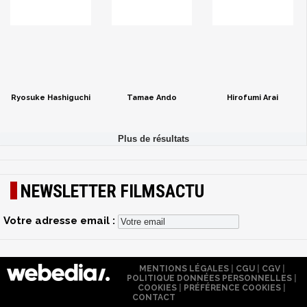
Ryosuke Hashiguchi
Tamae Ando
Hirofumi Arai
NEWSLETTER FILMSACTU
Votre adresse email :
MENTIONS LÉGALES
|
CGU
|
CGV
|
POLITIQUE DONNÉES PERSONNELLES
|
COOKIES
|
PRÉFÉRENCE COOKIES
|
CONTACT