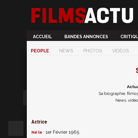
ACCUEIL
BANDES ANNONCES
CRITIQ
PEOPLE
NEWS
PHOTOS
VIDÉOS
Actua
Sa biographie, filmog
News, vidéo
Actrice
: 1er Février 1965
Né le