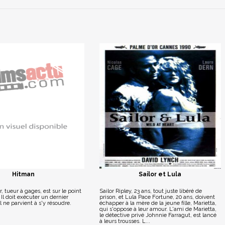
Hitman
Sailor et Lula
 tueur à gages, est sur le point
Sailor Ripley, 23 ans, tout juste libéré de
 Il doit exécuter un dernier
prison, et Lula Pace Fortune, 20 ans, doivent
l ne parvient à s'y résoudre.
échapper à la mère de la jeune fille, Marietta,
qui s'oppose à leur amour. L'ami de Marietta,
le détective privé Johnnie Farragut, est lancé
à leurs trousses. L...