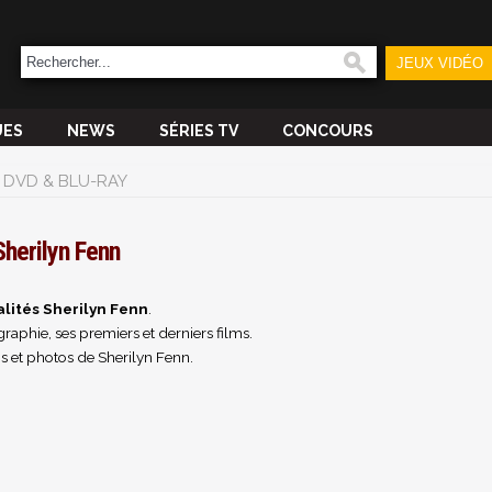
JEUX VIDÉO
UES
NEWS
SÉRIES TV
CONCOURS
DVD & BLU-RAY
Sherilyn Fenn
lités Sherilyn Fenn
.
raphie, ses premiers et derniers films.
s et photos de Sherilyn Fenn.