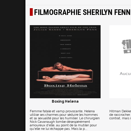
FILMOGRAPHIE SHERILYN FENN
Boxing Helena
Femme fatale et vamp provocante, Helena
Hitman Dekker,
utilise ses charmes pour séduire les hommes
de raccrocher.
et sa sexualité pour les humilier. Le chirurgien
contrat, mais i
Nick Cavanaugh tombe désespérément
amoureux d'elle, au point de la mutiler pour
qu'elle ne lui échappe pas. Mais la p...