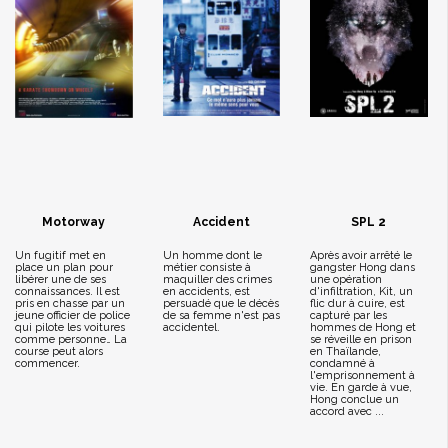
Motorway
Accident
SPL 2
Un fugitif met en
Un homme dont le
Après avoir arrêté le
place un plan pour
métier consiste à
gangster Hong dans
libérer une de ses
maquiller des crimes
une opération
connaissances. Il est
en accidents, est
d'infiltration, Kit, un
pris en chasse par un
persuadé que le décès
flic dur à cuire, est
jeune officier de police
de sa femme n'est pas
capturé par les
qui pilote les voitures
accidentel.
hommes de Hong et
comme personne… La
se réveille en prison
course peut alors
en Thaïlande,
commencer.
condamné à
l'emprisonnement à
vie. En garde à vue,
Hong conclue un
accord avec ...